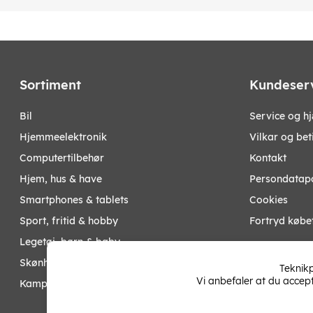
Sortiment
Kundeser
bil
Service og h
hjemmeelektronik
Vilkar og bet
computertilbehør
Kontakt
hjem, hus & have
Persondatapo
smartphones & tablets
Cookies
sport, fritid & hobby
Fortryd købe
legetøj, børn & baby
Mine sider
skønhed & helse
Teknikp
Vi anbefaler at du accep
kampagner