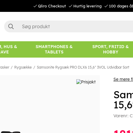
Qliro Checkout
Hurtig levering
100 dages å
, HUS &
SMARTPHONES &
SPORT, FRITID &
HAVE
TABLETS
HOBBY
asker
Rygsække
Samsonite Rygsæk PRO DLX6 15,6" 3VOL Udvidbar Sort
Se mere f
Sam
15,
Varenr:
C