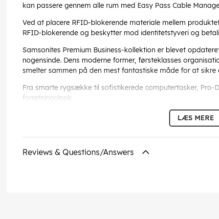
kan passere gennem alle rum med Easy Pass Cable Manag
Ved at placere RFID-blokerende materiale mellem produktets
RFID-blokerende og beskytter mod identitetstyveri og betal
Samsonites Premium Business-kollektion er blevet opdateret
nogensinde. Dens moderne former, førsteklasses organisatio
smelter sammen på den mest fantastiske måde for at sikre
Fra smarte rygsække til sofistikerede computertasker, Pro-DL
forretningslook.
Mål: 43 x 30 x 15 cm
LÆS MERE
Størrelse ved udvidet: 43 x 30 x 21 cm
Volumen: 21/26 L
Vægt: 1,3 kg
Reviews & Questions/Answers
EAN:
5400520216625