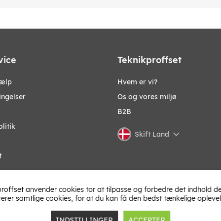
vice
Teknikproffset
jælp
Hvem er vi?
ingelser
Os og vores miljø
B2B
litik
Skift Land
t
roffset anvender cookies tor at tilpasse og forbedre det indhold de
terer samtlige cookies, for at du kan få den bedst tænkelige oplevel
INDSTILLINGER
ACCEPTER