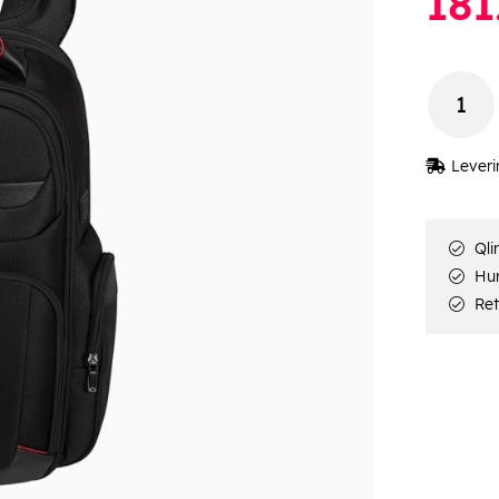
181
Leveri
Qli
Hur
Ret