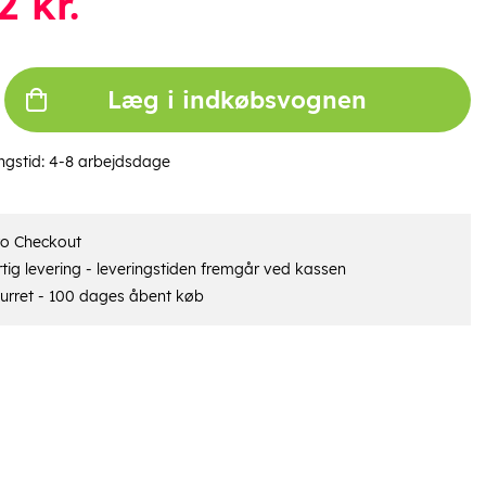
2
kr.
Læg i indkøbsvognen
ngstid:
4-8 arbejdsdage
ro Checkout
tig levering - leveringstiden fremgår ved kassen
urret - 100 dages åbent køb