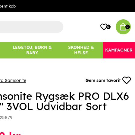
bent køb
0
0
LEGETØJ, BØRN &
SKØNHED &
KAMPAGNER
BABY
HELSE
ra Samsonite
Gem som favorit
sonite Rygsæk PRO DLX6
6" 3VOL Udvidbar Sort
25879