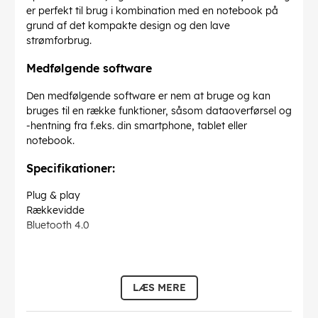
er perfekt til brug i kombination med en notebook på
grund af det kompakte design og den lave
strømforbrug.
Medfølgende software
Den medfølgende software er nem at bruge og kan
bruges til en række funktioner, såsom dataoverførsel og
-hentning fra f.eks. din smartphone, tablet eller
notebook.
Specifikationer:
Plug & play
Rækkevidde
Bluetooth 4.0
Teksten er automatisk oversat af Chat GPT!
LÆS MERE
EAN:
6959149018312