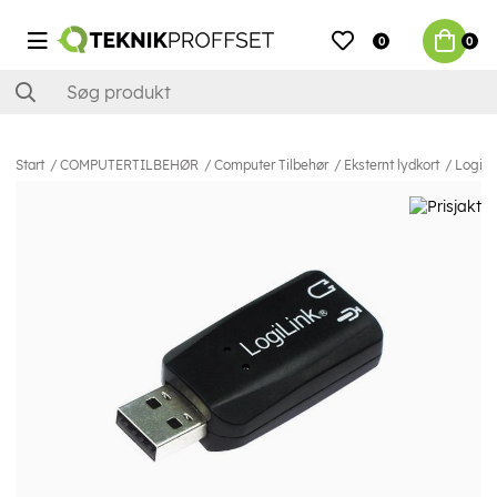
0
0
Start
COMPUTERTILBEHØR
Computer Tilbehør
Eksternt lydkort
LogiLi