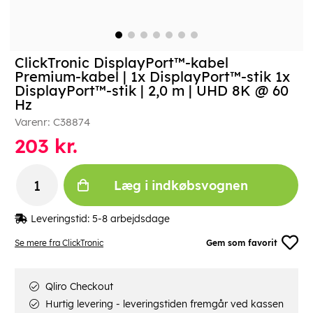
ClickTronic DisplayPort™-kabel
Premium-kabel | 1x DisplayPort™-stik 1x
DisplayPort™-stik | 2,0 m | UHD 8K @ 60
Hz
Varenr:
C38874
203
kr.
Læg i indkøbsvognen
Leveringstid:
5-8 arbejdsdage
Se mere fra ClickTronic
Gem som favorit
Qliro Checkout
Hurtig levering - leveringstiden fremgår ved kassen