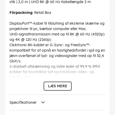
stik | 2,0 m | UHD 8K @ 60 Hz Kabellængde 2 m
Förpackning
: Retail Box
DisplayPort™-kabel til tilslutning af eksterne skærme og
projektorer til pc, bærbar computer eller Mac.
UHD-signaltransmission med op til 8K @ 60 Hz (4320p)
og 4K @ 120 Hz (2160p)
Clicktronic 8K-kablet er G-Sync- og FreeSync™-
kompatibelt for at opnå en hastighedsfordel i spil og en
jævn overførsel af lyd- og videosignaler med op til 32,4
Gbit/s.
2-dobbelt afskærmning og indre leder af 99,9 % iltfrit
kobber for krystalklar lyd og knivskarp video- og
billedkvalitet
Monitorkabel med en maksimal overførselshastighed
LÆS MERE
på op til 32,4 Gbit/s for en optimal
underholdningsoplevelse
24 karat forgyldte DisplayPort™-stik for minimal
Specifikationer
transmissionsmodstand og jævn billedoverførsel uden
forsinkelser