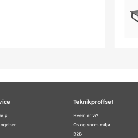
vice
Teknikproffset
jælp
Hvem er vi?
ingelser
Os og vores miljø
B2B