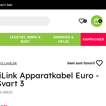
bent køb
0
0
LEGETØJ, BØRN &
SKØNHED &
KAMPAGNER
BABY
HELSE
ra LogiLink
Gem som favorit
iLink Apparatkabel Euro -
Svart 3
8-28833