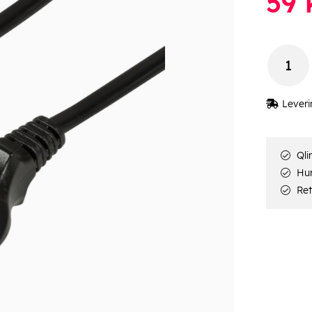
59
k
Leveri
Qli
Hur
Ret