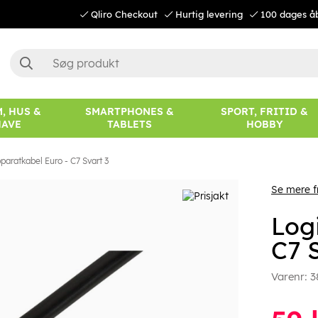
Qliro Checkout
Hurtig levering
100 dages å
, HUS &
SMARTPHONES &
SPORT, FRITID &
HAVE
TABLETS
HOBBY
paratkabel Euro - C7 Svart 3
Se mere f
Log
C7 
Varenr:
3