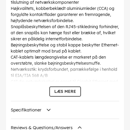
tilslutning af netværkskomponenter
Højkvalitets, kobberbeklædt aluminiumleder (CCA) og
forgyldte kontaktflader garanterer en fremragende,
højtydende netværksforbindelse.
Snaplåsbeskyttelsen af den RJ45-stikledning forhindrer,
at den snaplås kan hænge fast eller brække af, hvilket
sikrer en pålidelig internetforbindelse.
Bøjningsbeskyttelse og stabil kappe beskytter Ethernet-
kablet optimalt mod brud på kablet.
CAT-kablets længdeangivelse er markeret på den
overstøbte, slanke bøjningsbeskyttelsesmuffe.
Netværksstik: krydsforbundet, parrækkefølge i henhold
til EIA/TIA 568 A/B
CAT-5e-netværkskabel er egnet til Gigabit Ethernet med
hastigheder på op til 10/100/1000 Mbit/s.
LÆS MERE
AWG
: 28/7 (stranded)
Bøjningsradius >
: 36.8 mm
Specifikation
: CAT 5e
Specifikationer
Kabelkappen diameter
: 4.5 mm
Afskærmning klasse
: U/UTP
Markeringer
: WEEE, CE
Reviews & Questions/Answers