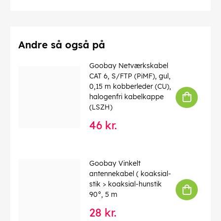
Driftstemperatur op til
: 60 °C
Driftstemperatur fra
: -20 °C
max. båndbredde
: 100 MHz
Kink beskyttelse
: tosidet
Kabeltype
: Rundkabel
Andre så også på
Materiale kabelkappe
: PVC
Inder leder materiale
: CCA (kobberbeklædt aluminium)
Goobay Netværkskabel
Tilslutning, afskærmning
: nej
CAT 6, S/FTP (PiMF), gul,
Tilslutning, type
: RJ45 stik (8P8C)
0,15 m kobberleder (CU),
halogenfri kabelkappe
EAN:
4040849686092
(LSZH)
46 kr.
Goobay Vinkelt
antennekabel ( koaksial-
stik > koaksial-hunstik
90°, 5 m
28 kr.