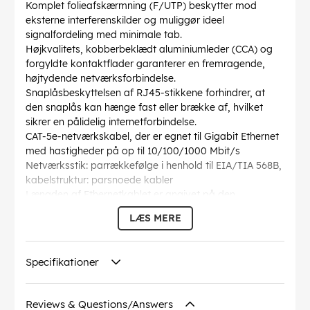
Komplet folieafskærmning (F/UTP) beskytter mod
eksterne interferenskilder og muliggør ideel
signalfordeling med minimale tab.
Højkvalitets, kobberbeklædt aluminiumleder (CCA) og
forgyldte kontaktflader garanterer en fremragende,
højtydende netværksforbindelse.
Snaplåsbeskyttelsen af RJ45-stikkene forhindrer, at
den snaplås kan hænge fast eller brække af, hvilket
sikrer en pålidelig internetforbindelse.
CAT-5e-netværkskabel, der er egnet til Gigabit Ethernet
med hastigheder på op til 10/100/1000 Mbit/s
Netværksstik: parrækkefølge i henhold til EIA/TIA 568B,
kabelstruktur: parsnoede kabler
Længden af Ethernetkablet er angivet på den
overstøbte, slanke bøjningsbeskyttelsesmuffe på det
LÆS MERE
lige stik.
AWG
: 26/7 (stranded)
Bøjningsradius >
: 46.4 mm
Specifikationer
Specifikation
: CAT 5e
Kabelkappen diameter
: 5.5 mm
Afskærmning klasse
: F/UTP
Reviews & Questions/Answers