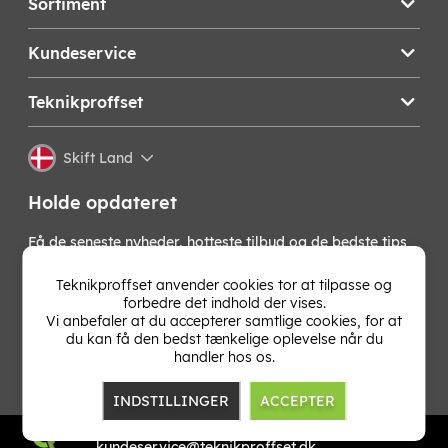
Sortiment
Kundeservice
Teknikproffset
Skift Land
Holde opdateret
Få de seneste nyheder, hotteste tilbud og de bedste tips
fra os direkte i din indbakke. Skriv dig op til vores
nyhedsbrev!
Teknikproffset anvender cookies tor at tilpasse og
forbedre det indhold der vises.
Vi anbefaler at du accepterer samtlige cookies, for at
OK
du kan få den bedst tænkelige oplevelse når du
handler hos os.
INDSTILLINGER
ACCEPTER
TP E-commerce Nordic AB
Org.nr: 559386-1841
kundeservice@teknikproffset.dk