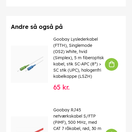
Numre af skærm
: 1 x
Forbindelser
: EIA/TIA-568 B
Markeringer
: WEEE, CE
Driftstemperatur op til
: 40 °C
Driftstemperatur fra
: 0 °C
Andre så også på
max. båndbredde
: 100 MHz
Kink beskyttelse
: tosidet
Goobay Lyslederkabel
Kabeltype
: Rundkabel
(FTTH), Singlemode
Materiale kabelkappe
: PVC
(OS2) White, hvid
Inder leder materiale
: CCA (kobberbeklædt aluminium)
(Simplex), 5 m fiberoptisk
kabel, stik SC-APC (8°) >
EAN:
4040849501807
SC stik (UPC), halogenfri
kabelkappe (LSZH)
65 kr.
Goobay RJ45
netværkskabel S/FTP
(PiMF), 500 MHz, med
CAT 7 råkabel, rød, 30 m