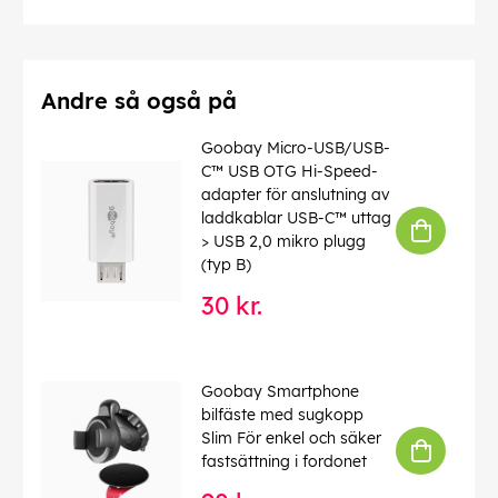
Afskærmning klasse
: F/UTP
Numre af skærm
: 1 x
Forbindelser
: EIA/TIA-568 B
Markeringer
: WEEE, CE
Driftstemperatur op til
: 40 °C
Andre så også på
Driftstemperatur fra
: 0 °C
max. båndbredde
: 100 MHz
Goobay Micro-USB/USB-
Kink beskyttelse
: tosidet
C™ USB OTG Hi-Speed-
Kabeltype
: Rundkabel
adapter för anslutning av
Materiale kabelkappe
: PVC
laddkablar USB-C™ uttag
Inder leder materiale
: CCA (kobberbeklædt aluminium)
> USB 2,0 mikro plugg
(typ B)
EAN:
4040849501562
30 kr.
Goobay Smartphone
bilfäste med sugkopp
Slim För enkel och säker
fastsättning i fordonet