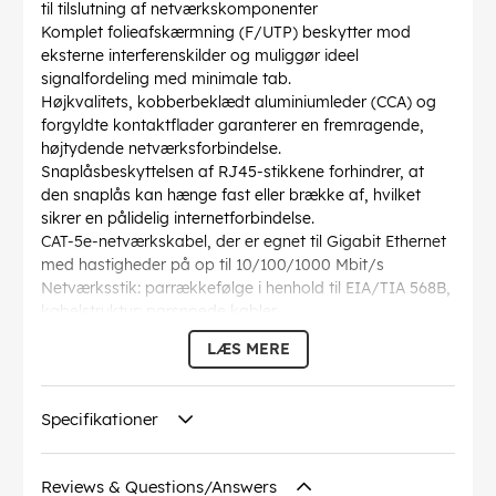
til tilslutning af netværkskomponenter
Komplet folieafskærmning (F/UTP) beskytter mod
eksterne interferenskilder og muliggør ideel
signalfordeling med minimale tab.
Højkvalitets, kobberbeklædt aluminiumleder (CCA) og
forgyldte kontaktflader garanterer en fremragende,
højtydende netværksforbindelse.
Snaplåsbeskyttelsen af RJ45-stikkene forhindrer, at
den snaplås kan hænge fast eller brække af, hvilket
sikrer en pålidelig internetforbindelse.
CAT-5e-netværkskabel, der er egnet til Gigabit Ethernet
med hastigheder på op til 10/100/1000 Mbit/s
Netværksstik: parrækkefølge i henhold til EIA/TIA 568B,
kabelstruktur: parsnoede kabler
Længden af Ethernetkablet er angivet på den
LÆS MERE
overstøbte, slanke bøjningsbeskyttelsesmuffe på det
lige stik.
AWG
: 26/7 (stranded)
Specifikationer
Bøjningsradius >
: 46.4 mm
Specifikation
: CAT 5e
Kabelkappen diameter
: 5.5 mm
Reviews & Questions/Answers