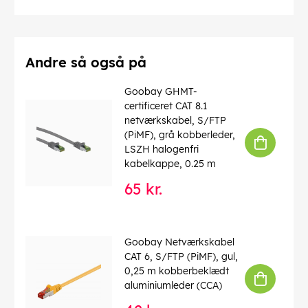
Numre af skærm
: 2 x
Forbindelser
: EIA/TIA-568 B
Markeringer
: WEEE, CE
Driftstemperatur op til
: 60 °C
Driftstemperatur fra
: -20 °C
Andre så også på
max. båndbredde
: 100 MHz
Kink beskyttelse
: tosidet
Goobay GHMT-
Kabeltype
: Rundkabel
certificeret CAT 8.1
Materiale kabelkappe
: PVC
netværkskabel, S/FTP
Inder leder materiale
: CCA (kobberbeklædt aluminium)
(PiMF), grå kobberleder,
LSZH halogenfri
EAN:
4040849501456
kabelkappe, 0.25 m
65 kr.
Goobay Netværkskabel
CAT 6, S/FTP (PiMF), gul,
0,25 m kobberbeklædt
aluminiumleder (CCA)