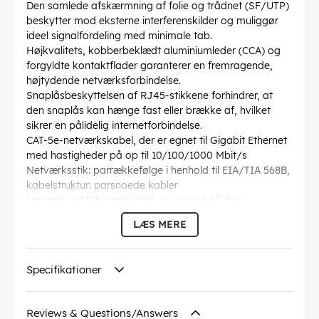
Den samlede afskærmning af folie og trådnet (SF/UTP)
beskytter mod eksterne interferenskilder og muliggør
ideel signalfordeling med minimale tab.
Højkvalitets, kobberbeklædt aluminiumleder (CCA) og
forgyldte kontaktflader garanterer en fremragende,
højtydende netværksforbindelse.
Snaplåsbeskyttelsen af RJ45-stikkene forhindrer, at
den snaplås kan hænge fast eller brække af, hvilket
sikrer en pålidelig internetforbindelse.
CAT-5e-netværkskabel, der er egnet til Gigabit Ethernet
med hastigheder på op til 10/100/1000 Mbit/s
Netværksstik: parrækkefølge i henhold til EIA/TIA 568B,
kabelstruktur: parsnoede kabler
Længden af Ethernetkablet er angivet på den
overstøbte, slanke bøjningsbeskyttelsesmuffe på det
LÆS MERE
lige stik.
AWG
: 26/7 (stranded)
Bøjningsradius >
: 44.8 mm
Specifikationer
Specifikation
: CAT 5e
Kabelkappen diameter
: 5.5 mm
Afskærmning klasse
: SF/UTP
Reviews & Questions/Answers