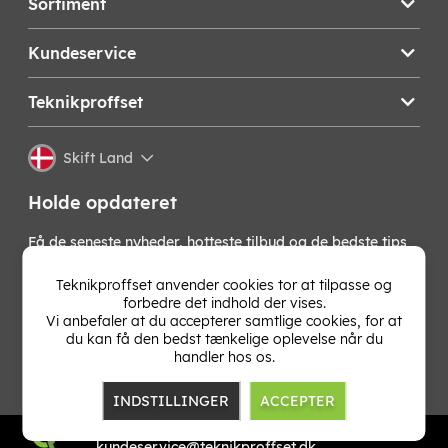
Sortiment
Kundeservice
Teknikproffset
Skift Land
Holde opdateret
Få de seneste nyheder, hotteste tilbud og de bedste tips
fra os direkte i din indbakke. Skriv dig op til vores
nyhedsbrev!
Teknikproffset anvender cookies tor at tilpasse og
forbedre det indhold der vises.
Vi anbefaler at du accepterer samtlige cookies, for at
OK
du kan få den bedst tænkelige oplevelse når du
handler hos os.
INDSTILLINGER
ACCEPTER
TP E-commerce Nordic AB
Org.nr: 559386-1841
kundeservice@teknikproffset.dk