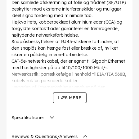
Den samlede afskærmning af folie og trådnet (SF/UTP)
beskytter mod eksterne interferenskilder og muliggør
ideel signalfordeling med minimale tab.
Højkvalitets, kobberbeklædt aluminiumleder (CCA) og
forgyldte kontaktflader garanterer en fremragende,
højtydende netværksforbindelse.
Snaplåsbeskyttelsen af RJ45-stikkene forhindrer, at
den snaplås kan hænge fast eller brække af, hvilket
sikrer en pålidelig internetforbindelse.
CAT-5e-netværkskabel, der er egnet til Gigabit Ethernet
med hastigheder på op til 10/100/1000 Mbit/s
Netværksstik: parrækkefølge i henhold til EIA/TIA 568B,
kabelstruktur: parsnoede kabler
Længden af Ethernetkablet er angivet på den
overstøbte, slanke bøjningsbeskyttelsesmuffe på det
LÆS MERE
lige stik.
AWG
: 26/7 (stranded)
Bøjningsradius >
: 44.8 mm
Specifikationer
Specifikation
: CAT 5e
Kabelkappen diameter
: 5.5 mm
Afskærmning klasse
: SF/UTP
Reviews & Questions/Answers