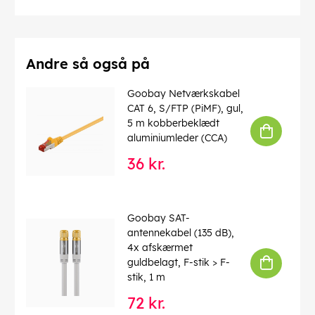
Numre af skærm
: 2 x
Forbindelser
: EIA/TIA-568 B
Markeringer
: WEEE, CE
Driftstemperatur op til
: 60 °C
Driftstemperatur fra
: -20 °C
Andre så også på
max. båndbredde
: 100 MHz
Kink beskyttelse
: tosidet
Goobay Netværkskabel
Kabeltype
: Rundkabel
CAT 6, S/FTP (PiMF), gul,
Materiale kabelkappe
: PVC
5 m kobberbeklædt
Inder leder materiale
: CCA (kobberbeklædt aluminium)
aluminiumleder (CCA)
36 kr.
EAN:
4040849501463
Goobay SAT-
antennekabel (135 dB),
4x afskærmet
guldbelagt, F-stik > F-
stik, 1 m
72 kr.