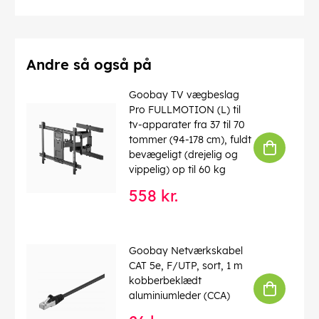
Driftstemperatur op til
: 60 °C
Driftstemperatur fra
: -20 °C
max. båndbredde
: 100 MHz
Kink beskyttelse
: tosidet
Kabeltype
: Rundkabel
Andre så også på
Materiale kabelkappe
: PVC
Inder leder materiale
: CCA (kobberbeklædt aluminium)
Goobay TV vægbeslag
Tilslutning, afskærmning
: nej
Pro FULLMOTION (L) til
tv-apparater fra 37 til 70
EAN:
4040849683886
tommer (94-178 cm), fuldt
bevægeligt (drejelig og
vippelig) op til 60 kg
558 kr.
Goobay Netværkskabel
CAT 5e, F/UTP, sort, 1 m
kobberbeklædt
aluminiumleder (CCA)