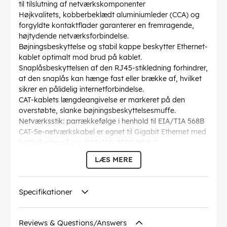
til tilslutning af netværkskomponenter
Højkvalitets, kobberbeklædt aluminiumleder (CCA) og
forgyldte kontaktflader garanterer en fremragende,
højtydende netværksforbindelse.
Bøjningsbeskyttelse og stabil kappe beskytter Ethernet-
kablet optimalt mod brud på kablet.
Snaplåsbeskyttelsen af den RJ45-stikledning forhindrer,
at den snaplås kan hænge fast eller brække af, hvilket
sikrer en pålidelig internetforbindelse.
CAT-kablets længdeangivelse er markeret på den
overstøbte, slanke bøjningsbeskyttelsesmuffe.
Netværksstik: parrækkefølge i henhold til EIA/TIA 568B
CAT-5e-netværkskabel er egnet til Gigabit Ethernet med
hastigheder på op til 10/100/1000 Mbit/s
AWG
: 27/7 (stranded)
LÆS MERE
Bøjningsradius >
: 36.8 mm
Specifikation
: CAT 5e
Kabelkappen diameter
: 4.5 mm
Specifikationer
Afskærmning klasse
: U/UTP
Forbindelser
: EIA/TIA-568 B
Markeringer
: WEEE, CE
Reviews & Questions/Answers