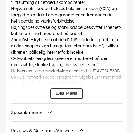
til tilslutning af netværkskomponenter
Højkvalitets, kobberbeklædt aluminiumleder (CCA) og
forgyldte kontaktflader garanterer en fremragende,
højtydende netværksforbindelse.
Bøjningsbeskyttelse og stabil kappe beskytter Ethernet-
kablet optimalt mod brud på kablet.
Snaplåsbeskyttelsen af den RJ45-stikledning forhindrer,
at den snaplås kan hænge fast eller brække af, hvilket
sikrer en pålidelig internetforbindelse.
CAT-kablets længdeangivelse er markeret på den
overstøbte, slanke bøjningsbeskyttelsesmuffe.
Netværksstik: parrækkefølge i henhold til EIA/TIA 568B
CAT-5e-netværkskabel er egnet til Gigabit Ethernet med
hastigheder på op til 10/100/1000 Mbit/s
AWG
: 27/7 (stranded)
LÆS MERE
Bøjningsradius >
: 36.8 mm
Specifikation
: CAT 5e
Kabelkappen diameter
: 4.5 mm
Specifikationer
Afskærmning klasse
: U/UTP
Forbindelser
: EIA/TIA-568 B
Markeringer
: WEEE, CE
Reviews & Questions/Answers