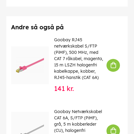
Driftstemperatur op til
: 60 °C
Driftstemperatur fra
: -20 °C
max. båndbredde
: 100 MHz
Kink beskyttelse
: tosidet
Kabeltype
: Rundkabel
Andre så også på
Materiale kabelkappe
: PVC
Inder leder materiale
: CCA (kobberbeklædt aluminium)
Goobay RJ45
Tilslutning, afskærmning
: nej
netværkskabel S/FTP
(PiMF), 500 MHz, med
EAN:
4040849683497
CAT 7 råkabel, magenta,
15 m LSZH halogenfri
kabelkappe, kobber,
RJ45-hanstik (CAT 6A)
141 kr.
Goobay Netværkskabel
CAT 6A, S/FTP (PiMF),
grå, 5 m kobberleder
(CU), halogenfri