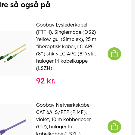
re så også på
Goobay Lyslederkabel
(FTTH), Singlemode (OS2)
Yellow, gul (Simplex), 25 m
fiberoptisk kabel, LC-APC
(8°) stik > LC-APC (8°) stik,
halogenfri kabelkappe
(LSZH)
92 kr.
Goobay Netværkskabel
CAT 6A, S/FTP (PiMF),
violet, 10 m kobberleder
(CU), halogenfri
kabelkappe (LSZH)