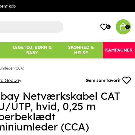
bent køb
0
0
LEGETØJ, BØRN &
SKØNHED &
KAMPAGNER
BABY
HELSE
iumleder (CCA)
fra Goobay
Gem som favorit
bay Netværkskabel CAT
 U/UTP, hvid, 0,25 m
berbeklædt
miniumleder (CCA)