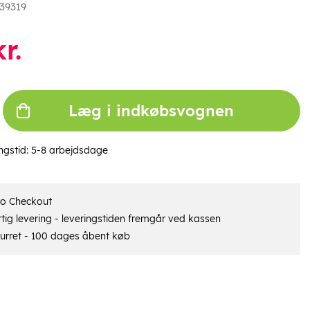
39319
r.
Læg i indkøbsvognen
ngstid:
5-8 arbejdsdage
ro Checkout
tig levering - leveringstiden fremgår ved kassen
urret - 100 dages åbent køb