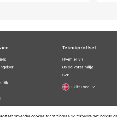
vice
Teknikproffset
jælp
Hvem er vi?
ingelser
Os og vores miljø
B2B
litik
Skift Land
t
roffset anvender cookies tor at tilpasse og forbedre det indhold de