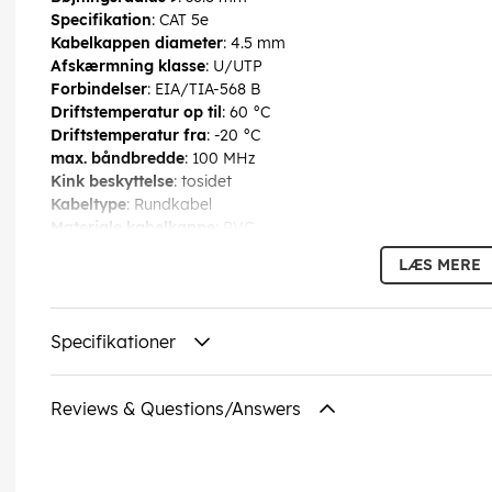
Specifikation
: CAT 5e
Kabelkappen diameter
: 4.5 mm
Afskærmning klasse
: U/UTP
Forbindelser
: EIA/TIA-568 B
Driftstemperatur op til
: 60 °C
Driftstemperatur fra
: -20 °C
max. båndbredde
: 100 MHz
Kink beskyttelse
: tosidet
Kabeltype
: Rundkabel
Materiale kabelkappe
: PVC
Inder leder materiale
: CCA (kobberbeklædt aluminium)
LÆS MERE
Tilslutning, afskærmning
: nej
Tilslutning, type
: RJ45 stik (8P8C)
Forbindelse 2, type
: RJ45 stik (8P8C)
Specifikationer
EAN:
4040849686146
Reviews & Questions/Answers