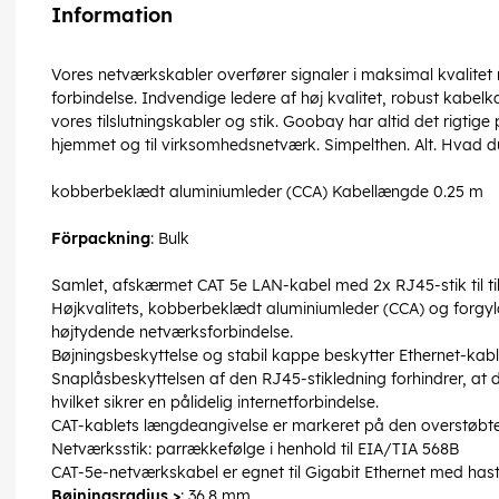
Information
Vores netværkskabler overfører signaler i maksimal kvalitet
forbindelse. Indvendige ledere af høj kvalitet, robust kabel
vores tilslutningskabler og stik. Goobay har altid det rigtige 
hjemmet og til virksomhedsnetværk. Simpelthen. Alt. Hvad d
kobberbeklædt aluminiumleder (CCA) Kabellængde 0.25 m
Förpackning
: Bulk
Samlet, afskærmet CAT 5e LAN-kabel med 2x RJ45-stik til t
Højkvalitets, kobberbeklædt aluminiumleder (CCA) og forgy
højtydende netværksforbindelse.
Bøjningsbeskyttelse og stabil kappe beskytter Ethernet-kab
Snaplåsbeskyttelsen af den RJ45-stikledning forhindrer, at 
hvilket sikrer en pålidelig internetforbindelse.
CAT-kablets længdeangivelse er markeret på den overstøbte
Netværksstik: parrækkefølge i henhold til EIA/TIA 568B
CAT-5e-netværkskabel er egnet til Gigabit Ethernet med has
Bøjningsradius >
: 36.8 mm