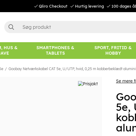
Qliro Checkout
Hurtig levering
100 dages å
, HUS &
SMARTPHONES &
SPORT, FRITID &
HAVE
TABLETS
HOBBY
5e
Goobay Netværkskabel CAT 5e, U/UTP, hvid, 0,25 m kobberbeklædt alumin
Se mere 
Goo
5e,
kob
alu