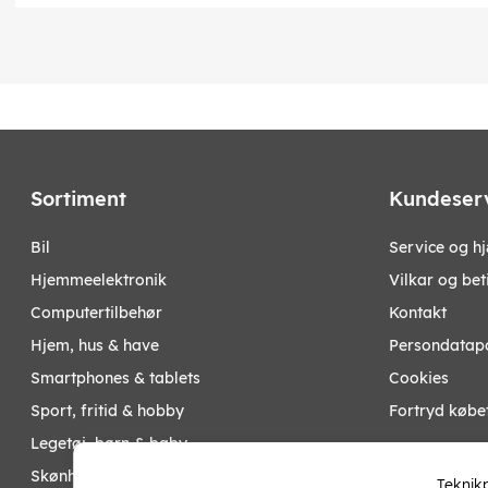
Sortiment
Kundeser
bil
Service og h
hjemmeelektronik
Vilkar og bet
computertilbehør
Kontakt
hjem, hus & have
Persondatapo
smartphones & tablets
Cookies
sport, fritid & hobby
Fortryd købe
legetøj, børn & baby
Mine sider
skønhed & helse
Teknikp