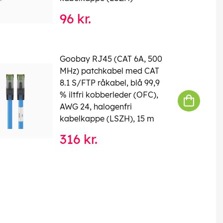
96 kr.
Goobay RJ45 (CAT 6A, 500
MHz) patchkabel med CAT
8.1 S/FTP råkabel, blå 99,9
% iltfri kobberleder (OFC),
AWG 24, halogenfri
kabelkappe (LSZH), 15 m
316 kr.