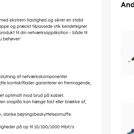
And
 med ekstrem hastighed og sikrer en stabil
kappe og præcist tilpassede stik kendetegner
produkt til din netværksapplikation - både til
u behøver!
ilslutning af netværkskomponenter
ldte kontaktflader garanterer en fremragende,
let optimalt mod brud på kablet.
den snaplås kan hænge fast eller brække af,
, slanke bøjningsbeskyttelsesmuffe.
tigheder på op til 10/100/1000 Mbit/s