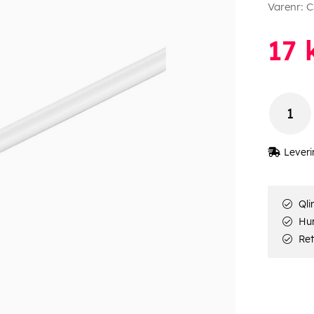
Varenr:
C
17
k
Leveri
Qli
Hur
Ret