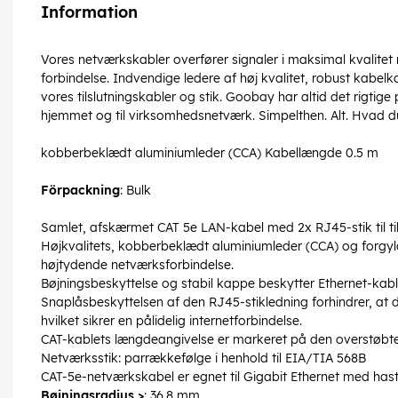
Information
Vores netværkskabler overfører signaler i maksimal kvalitet
forbindelse. Indvendige ledere af høj kvalitet, robust kabel
vores tilslutningskabler og stik. Goobay har altid det rigtige 
hjemmet og til virksomhedsnetværk. Simpelthen. Alt. Hvad d
kobberbeklædt aluminiumleder (CCA) Kabellængde 0.5 m
Förpackning
: Bulk
Samlet, afskærmet CAT 5e LAN-kabel med 2x RJ45-stik til t
Højkvalitets, kobberbeklædt aluminiumleder (CCA) og forgy
højtydende netværksforbindelse.
Bøjningsbeskyttelse og stabil kappe beskytter Ethernet-kab
Snaplåsbeskyttelsen af den RJ45-stikledning forhindrer, at 
hvilket sikrer en pålidelig internetforbindelse.
CAT-kablets længdeangivelse er markeret på den overstøbte
Netværksstik: parrækkefølge i henhold til EIA/TIA 568B
CAT-5e-netværkskabel er egnet til Gigabit Ethernet med has
Bøjningsradius >
: 36.8 mm