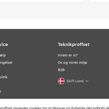
vice
Teknikproffset
jælp
Hvem er vi?
ingelser
Os og vores miljø
B2B
litik
Skift Land
t
roffset anvender cookies tor at tilpasse og forbedre det indhold de