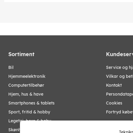
Sortiment
Kundeser
bil
Service og h
hjemmeelektronik
Vilkar og bet
computertilbehør
Kontakt
hjem, hus & have
Persondatapo
smartphones & tablets
Cookies
sport, fritid & hobby
Fortryd købe
legetøj, børn & baby
Mine sider
skønhed & helse
Teknikp