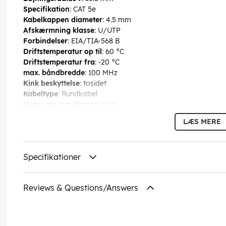
Specifikation
: CAT 5e
Kabelkappen diameter
: 4.5 mm
Afskærmning klasse
: U/UTP
Forbindelser
: EIA/TIA-568 B
Driftstemperatur op til
: 60 °C
Driftstemperatur fra
: -20 °C
max. båndbredde
: 100 MHz
Kink beskyttelse
: tosidet
Kabeltype
: Rundkabel
Materiale kabelkappe
: PVC
Inder leder materiale
: CCA (kobberbeklædt aluminium)
LÆS MERE
Tilslutning, afskærmning
: nej
Tilslutning, type
: RJ45 stik (8P8C)
Forbindelse 2, type
: RJ45 stik (8P8C)
Specifikationer
EAN:
4040849685002
Reviews & Questions/Answers