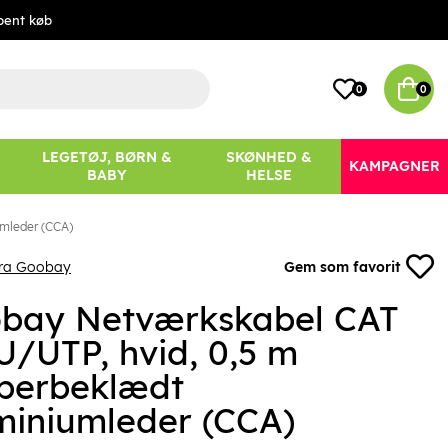
bent køb
0
0
LEGETØJ, BØRN &
SKØNHED &
KAMPAGNER
BABY
HELSE
umleder (CCA)
fra Goobay
Gem som favorit
bay Netværkskabel CAT
 U/UTP, hvid, 0,5 m
berbeklædt
miniumleder (CCA)