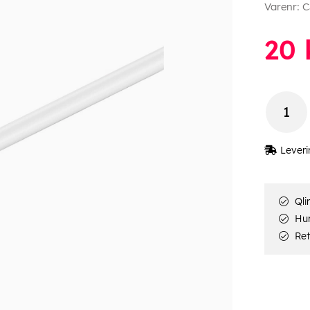
Varenr:
C
20
k
Leveri
Qli
Hur
Ret