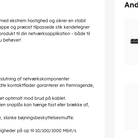
And
 med ekstrem hastighed og sikrer en stabil
kappe og præcist tilpassede stik kendetegner
produkt til din netværksapplikation - både til
u behøver!
ilslutning af netværkskomponenter
ldte kontaktflader garanterer en fremragende,
let optimalt mod brud på kablet.
den snaplås kan hænge fast eller brække af,
, slanke bøjningsbeskyttelsesmuffe.
tigheder på op til 10/100/1000 Mbit/s