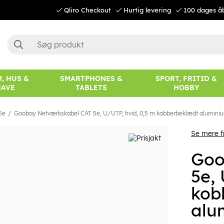
Qliro Checkout
Hurtig levering
100 dages å
, HUS &
SMARTPHONES &
SPORT, FRITID &
HAVE
TABLETS
HOBBY
5e
Goobay Netværkskabel CAT 5e, U/UTP, hvid, 0,5 m kobberbeklædt alumini
Se mere 
Goo
5e,
kob
alu