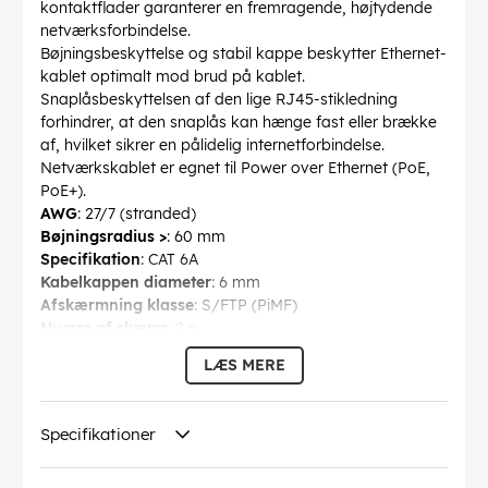
kontaktflader garanterer en fremragende, højtydende
netværksforbindelse.
Bøjningsbeskyttelse og stabil kappe beskytter Ethernet-
kablet optimalt mod brud på kablet.
Snaplåsbeskyttelsen af den lige RJ45-stikledning
forhindrer, at den snaplås kan hænge fast eller brække
af, hvilket sikrer en pålidelig internetforbindelse.
Netværkskablet er egnet til Power over Ethernet (PoE,
PoE+).
AWG
: 27/7 (stranded)
Bøjningsradius >
: 60 mm
Specifikation
: CAT 6A
Kabelkappen diameter
: 6 mm
Afskærmning klasse
: S/FTP (PiMF)
Numre af skærm
: 2 x
Forbindelser
: EIA/TIA-568 B
LÆS MERE
Markeringer
: WEEE, CE
Driftstemperatur op til
: 65 °C
Driftstemperatur fra
: -20 °C
Specifikationer
max. båndbredde
: 500 MHz
Kink beskyttelse
: tosidet