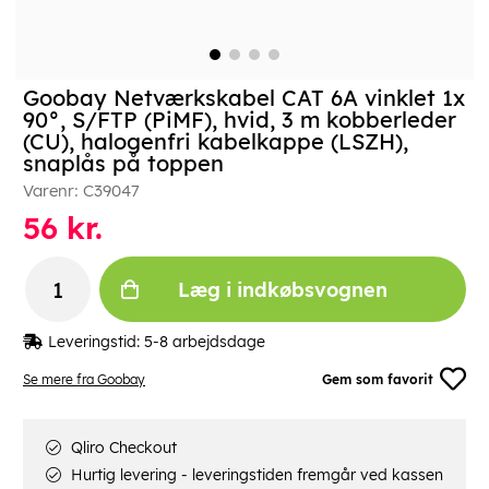
Goobay Netværkskabel CAT 6A vinklet 1x
90°, S/FTP (PiMF), hvid, 3 m kobberleder
(CU), halogenfri kabelkappe (LSZH),
snaplås på toppen
Varenr:
C39047
56
kr.
Læg i indkøbsvognen
Leveringstid:
5-8 arbejdsdage
Se mere fra Goobay
Gem som favorit
Qliro Checkout
Hurtig levering - leveringstiden fremgår ved kassen