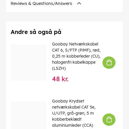
Kabeltype
: Rundkabel
Reviews & Questions/Answers
Materiale kabelkappe
: LSZH
Inder leder materiale
: CU (kobber)
EAN:
4040849515668
Andre så også på
Goobay Netværkskabel
CAT 6, S/FTP (PiMF), rød,
0,25 m kobberleder (CU),
halogenfri kabelkappe
(LSZH)
48 kr.
Goobay Krydset
netværkskabel CAT 5e,
U/UTP, grå-grøn, 5 m
kobberbeklædt
aluminiumleder (CCA)