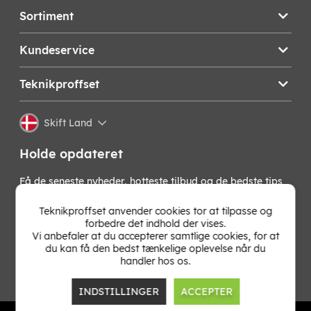
Sortiment
Kundeservice
Teknikproffset
Skift Land
Holde opdateret
Få de seneste nyheder, hotteste tilbud og de bedste tips
fra os direkte i din indbakke. Skriv dig op til vores
nyhedsbrev!
Teknikproffset anvender cookies tor at tilpasse og
forbedre det indhold der vises.
Vi anbefaler at du accepterer samtlige cookies, for at
OK
du kan få den bedst tænkelige oplevelse når du
handler hos os.
INDSTILLINGER
ACCEPTER