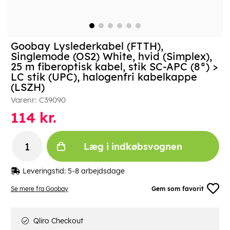
Goobay Lyslederkabel (FTTH),
Singlemode (OS2) White, hvid (Simplex),
25 m fiberoptisk kabel, stik SC-APC (8°) >
LC stik (UPC), halogenfri kabelkappe
(LSZH)
Varenr:
C39090
114
kr.
Læg i indkøbsvognen
Leveringstid:
5-8 arbejdsdage
Se mere fra Goobay
Gem som favorit
Qliro Checkout