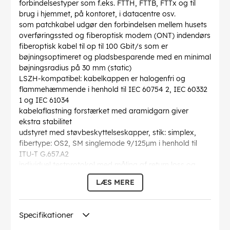
forbindelsestyper som f.eks. FTTH, FTTB, FTTx og til
brug i hjemmet, på kontoret, i datacentre osv.
som patchkabel udgør den forbindelsen mellem husets
overføringssted og fiberoptisk modem (ONT) indendørs
fiberoptisk kabel til op til 100 Gbit/s som er
bøjningsoptimeret og pladsbesparende med en minimal
bøjningsradius på 30 mm (static)
LSZH-kompatibel: kabelkappen er halogenfri og
flammehæmmende i henhold til IEC 60754 2, IEC 60332
1 og IEC 61034
kabelaflastning forstærket med aramidgarn giver
ekstra stabilitet
udstyret med støvbeskyttelseskapper, stik: simplex,
fibertype: OS2, SM singlemode 9/125µm i henhold til
ITU-T G.657.A2
individuel testprotokol med måling af return loss og
insertion loss
LÆS MERE
Bøjningsradius >
: 30 mm
Specifikation
: Singlemode (OS2) White
Kabelkappen diameter
: 3 mm
Specifikationer
Optisk fiber kernediameter
: 9 µ
Optisk fiber diameter af kappe
: 125 µ