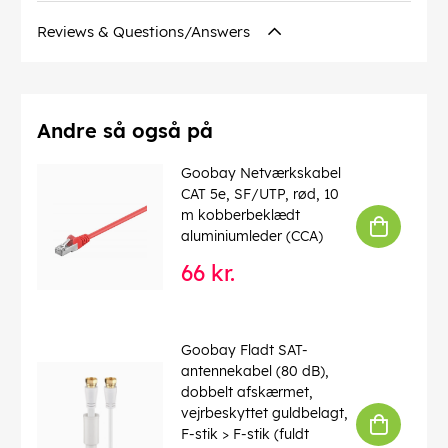
Bølgelængde
: 1310 nm
Reviews & Questions/Answers
Forbindelser
: Ceramic Ferrule
Driftstemperatur op til
: 85 °C
Driftstemperatur fra
: -40 °C
CAS no.
: 7439-92-1
chemical substance
: Pb
Andre så også på
Kink beskyttelse
: ja
Kabeltype
: Simplex-kabel
Goobay Netværkskabel
Kabel fibertype
: Glass Fibre G.657.A2
CAT 5e, SF/UTP, rød, 10
LSZH overensstemmelse
: ja
m kobberbeklædt
aluminiumleder (CCA)
EAN:
4040849596155
66 kr.
Goobay Fladt SAT-
antennekabel (80 dB),
dobbelt afskærmet,
vejrbeskyttet guldbelagt,
F-stik > F-stik (fuldt