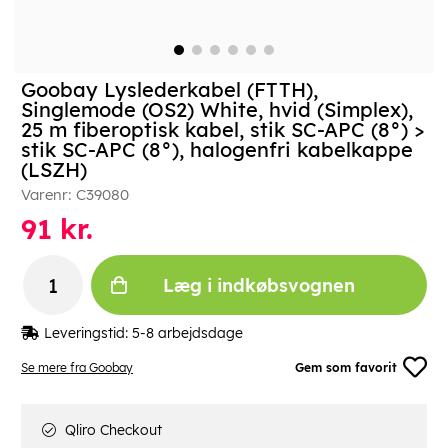
Goobay Lyslederkabel (FTTH),
Singlemode (OS2) White, hvid (Simplex),
25 m fiberoptisk kabel, stik SC-APC (8°) >
stik SC-APC (8°), halogenfri kabelkappe
(LSZH)
Varenr:
C39080
91
kr.
Læg i indkøbsvognen
Leveringstid:
5-8 arbejdsdage
Se mere fra Goobay
Gem som favorit
Qliro Checkout