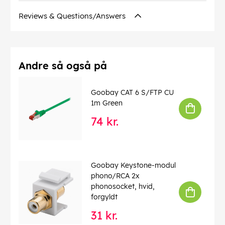
Bølgelængde
: 1310 nm
Reviews & Questions/Answers
Forbindelser
: Ceramic Ferrule
Driftstemperatur op til
: 85 °C
Driftstemperatur fra
: -40 °C
CAS no.
: 7439-92-1
chemical substance
: Pb
Andre så også på
Kink beskyttelse
: ja
Kabeltype
: Simplex-kabel
Goobay CAT 6 S/FTP CU
Kabel fibertype
: Glass Fibre G.657.A2
1m Green
LSZH overensstemmelse
: ja
74 kr.
EAN:
4040849596056
Goobay Keystone-modul
phono/RCA 2x
phonosocket, hvid,
forgyldt
31 kr.