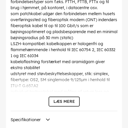
forbindelsestyper som f.eks. FTTH, FTTB, FTTx og til
brug i hjemmet, på kontoret, i datacentre osv.
som patchkabel udgør den forbindelsen mellem husets
overføringssted og fiberoptisk modem (ONT) indendørs
fiberoptisk kabel til op til 100 Gbit/s som er
bøjningsoptimeret og pladsbesparende med en minimal
bøjningsradius på 30 mm (static)
LSZH-kompatibel: kabelkappen er halogenfri og
flammehæmmende i henhold til IEC 60754 2, IEC 60332
1 og IEC 61034
kabelaflastning forstærket med aramidgarn giver
ekstra stabilitet
udstyret med støvbeskyttelseskapper, stik: simplex,
fibertype: OS2, SM singlemode 9/125µm i henhold til
ITU-T G.657.A2
individuel testprotokol med måling af return loss og
insertion loss
LÆS MERE
Bøjningsradius >
: 30 mm
Specifikation
: Singlemode (OS2) White
Kabelkappen diameter
: 3 mm
Specifikationer
Optisk fiber kernediameter
: 9 µ
Optisk fiber diameter af kappe
: 125 µ