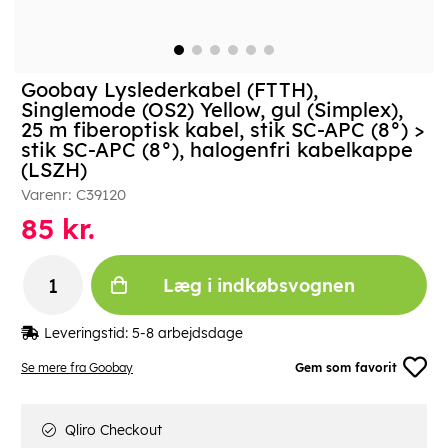
Goobay Lyslederkabel (FTTH),
Singlemode (OS2) Yellow, gul (Simplex),
25 m fiberoptisk kabel, stik SC-APC (8°) >
stik SC-APC (8°), halogenfri kabelkappe
(LSZH)
Varenr:
C39120
85
kr.
Læg i indkøbsvognen
Leveringstid:
5-8 arbejdsdage
Se mere fra Goobay
Gem som favorit
Qliro Checkout