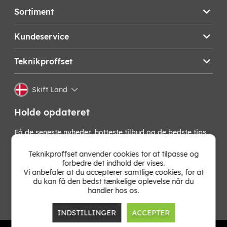
Sortiment
Kundeservice
Teknikproffset
Skift Land
Holde opdateret
Få de seneste nyheder, hotteste tilbud og de bedste tips
fra os direkte i din indbakke. Skriv dig op til vores
nyhedsbrev!
Teknikproffset anvender cookies tor at tilpasse og
forbedre det indhold der vises.
Vi anbefaler at du accepterer samtlige cookies, for at
OK
du kan få den bedst tænkelige oplevelse når du
handler hos os.
INDSTILLINGER
ACCEPTER