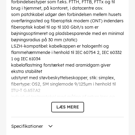
forbindelsestyper som f.eks. FTTH, FTTB, FTTx og til
brug i hjemmet, på kontoret, i datacentre osv.
som patchkabel udgør den forbindelsen mellem husets
overføringssted og fiberoptisk modem (ONT) indendørs
fiberoptisk kabel til op til 100 Gbit/s som er
bøjningsoptimeret og pladsbesparende med en minimal
bøjningsradius på 30 mm (static)
LSZH-kompatibel: kabelkappen er halogenfri og
flammehæmmende i henhold til IEC 60754 2, IEC 60332
1 og IEC 61034
kabelaflastning forstærket med aramidgarn giver
ekstra stabilitet
udstyret med støvbeskyttelseskapper, stik: simplex,
fibertype: OS2, SM singlemode 9/125µm i henhold til
ITU-T G.657.A2
individuel testprotokol med måling af return loss og
insertion loss
LÆS MERE
Bøjningsradius >
: 30 mm
Specifikation
: Singlemode (OS2) Yellow
Kabelkappen diameter
: 3 mm
Specifikationer
Optisk fiber kernediameter
: 9 µ
Optisk fiber diameter af kappe
: 125 µ