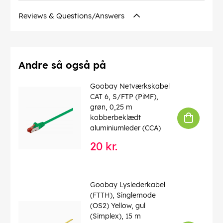
Bølgelængde
: 1310 nm
Reviews & Questions/Answers
Forbindelser
: Ceramic Ferrule
Driftstemperatur op til
: 85 °C
Driftstemperatur fra
: -40 °C
CAS no.
: 7439-92-1
chemical substance
: Pb
Andre så også på
Kink beskyttelse
: ja
Kabeltype
: Simplex-kabel
Goobay Netværkskabel
Kabel fibertype
: Glass Fibre G.657.A2
CAT 6, S/FTP (PiMF),
LSZH overensstemmelse
: ja
grøn, 0,25 m
kobberbeklædt
EAN:
4040849596452
aluminiumleder (CCA)
20 kr.
Goobay Lyslederkabel
(FTTH), Singlemode
(OS2) Yellow, gul
(Simplex), 15 m