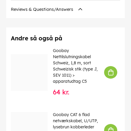
Bølgelængde
: 1310 nm
Reviews & Questions/Answers
Forbindelser
: Ceramic Ferrule
Driftstemperatur op til
: 85 °C
Driftstemperatur fra
: -40 °C
CAS no.
: 7439-92-1
chemical substance
: Pb
Andre så også på
Kink beskyttelse
: ja
Kabeltype
: Simplex-kabel
Goobay
Kabel fibertype
: Glass Fibre G.657.A2
Nettilslutningskabel
LSZH overensstemmelse
: ja
Schweiz, 1,8 m, sort
Schweizisk stik (type J,
EAN:
4040849596414
SEV 1011) >
apparatudtag C5
64 kr.
Goobay CAT 6 flad
netværkskabel, U/UTP,
lysebrun kobberleder