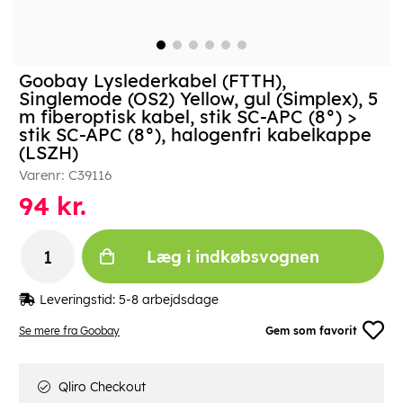
Goobay Lyslederkabel (FTTH),
Singlemode (OS2) Yellow, gul (Simplex), 5
m fiberoptisk kabel, stik SC-APC (8°) >
stik SC-APC (8°), halogenfri kabelkappe
(LSZH)
Varenr:
C39116
94
kr.
Læg i indkøbsvognen
Leveringstid:
5-8 arbejdsdage
Se mere fra Goobay
Gem som favorit
Qliro Checkout