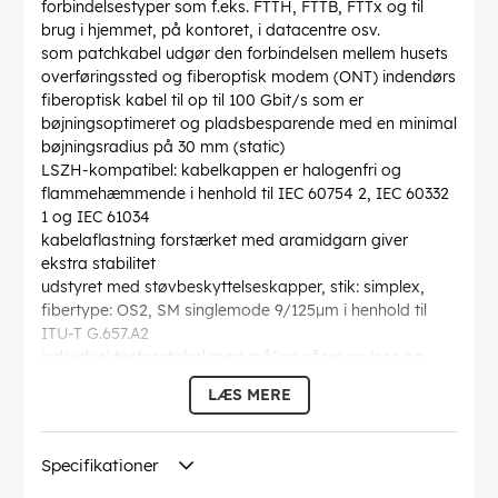
forbindelsestyper som f.eks. FTTH, FTTB, FTTx og til
brug i hjemmet, på kontoret, i datacentre osv.
som patchkabel udgør den forbindelsen mellem husets
overføringssted og fiberoptisk modem (ONT) indendørs
fiberoptisk kabel til op til 100 Gbit/s som er
bøjningsoptimeret og pladsbesparende med en minimal
bøjningsradius på 30 mm (static)
LSZH-kompatibel: kabelkappen er halogenfri og
flammehæmmende i henhold til IEC 60754 2, IEC 60332
1 og IEC 61034
kabelaflastning forstærket med aramidgarn giver
ekstra stabilitet
udstyret med støvbeskyttelseskapper, stik: simplex,
fibertype: OS2, SM singlemode 9/125µm i henhold til
ITU-T G.657.A2
individuel testprotokol med måling af return loss og
insertion loss
LÆS MERE
Bøjningsradius >
: 30 mm
Specifikation
: Singlemode (OS2) Yellow
Kabelkappen diameter
: 3 mm
Specifikationer
Optisk fiber kernediameter
: 9 µ
Optisk fiber diameter af kappe
: 125 µ