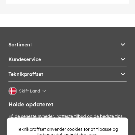
Sortiment
Kundeservice
Teknikproffset
Skift Land
Holde opdateret
Få de seneste nyheder, hotteste tilbud og de bedste tips
fra os direkte i din indbakke. Skriv dig op til vores
nyhedsbrev!
Teknikproffset anvender cookies tor at tilpasse og
forbedre det indhold der vises.