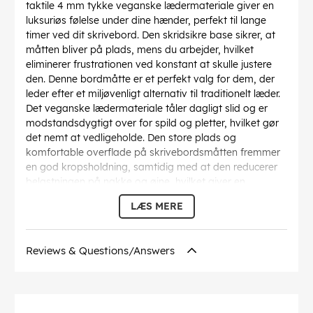
taktile 4 mm tykke veganske lædermateriale giver en
luksuriøs følelse under dine hænder, perfekt til lange
timer ved dit skrivebord. Den skridsikre base sikrer, at
måtten bliver på plads, mens du arbejder, hvilket
eliminerer frustrationen ved konstant at skulle justere
den. Denne bordmåtte er et perfekt valg for dem, der
leder efter et miljøvenligt alternativ til traditionelt læder.
Det veganske lædermateriale tåler dagligt slid og er
modstandsdygtigt over for spild og pletter, hvilket gør
det nemt at vedligeholde. Den store plads og
komfortable overflade på skrivebordsmåtten fremmer
en god kropsholdning, samtidig med at den reducerer
belastningen på nakke og øjne, hvilket giver en
behagelig og ergonomisk arbejdsoplevelse.
LÆS MERE
Det elegante og sofistikerede design af det veganske
læder ser ikke kun godt ud, men tilføjer også et strejf af
luksus til dit arbejdsområde. Den 4 mm tykke veganske
Reviews & Questions/Answers
læderkonstruktion føles premium og er bygget til at
holde.
EAN:
5030578444604