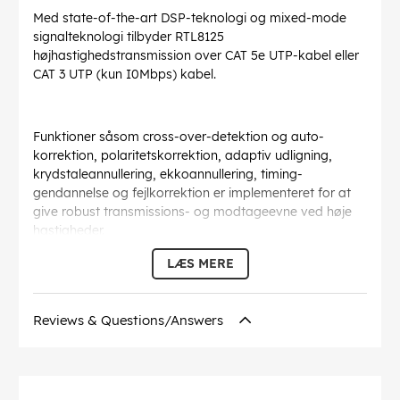
Med state-of-the-art DSP-teknologi og mixed-mode
signalteknologi tilbyder RTL8125
højhastighedstransmission over CAT 5e UTP-kabel eller
CAT 3 UTP (kun I0Mbps) kabel.
Funktioner såsom cross-over-detektion og auto-
korrektion, polaritetskorrektion, adaptiv udligning,
krydstaleannullering, ekkoannullering, timing-
gendannelse og fejlkorrektion er implementeret for at
give robust transmissions- og modtageevne ved høje
hastigheder.
For mere information, se den downloadbare pdf-fil
LÆS MERE
under produktmediefanen nedenfor.
EAN:
6971690791483
Reviews & Questions/Answers