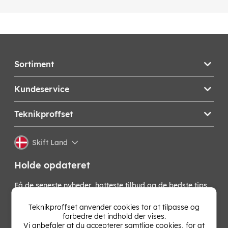
Sortiment
Kundeservice
Teknikproffset
Skift Land
Holde opdateret
Få de seneste nyheder, hotteste tilbud og de bedste tips
fra os direkte i din indbakke. Skriv dig op til vores
nyhedsbrev!
Teknikproffset anvender cookies tor at tilpasse og
forbedre det indhold der vises.
Vi anbefaler at du accepterer samtlige cookies, for at
OK