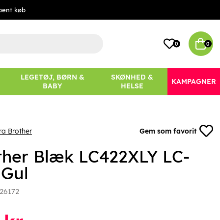
bent køb
0
0
LEGETØJ, BØRN &
SKØNHED &
KAMPAGNER
BABY
HELSE
ra Brother
Gem som favorit
ther Blæk LC422XLY LC-
 Gul
26172