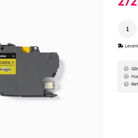
272
Leveri
Qli
Hur
Ret