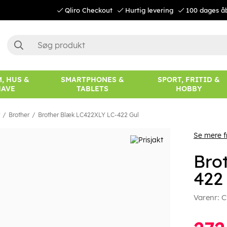
Qliro Checkout
Hurtig levering
100 dages å
, HUS &
SMARTPHONES &
SPORT, FRITID &
HAVE
TABLETS
HOBBY
Brother
Brother Blæk LC422XLY LC-422 Gul
Se mere f
Bro
422
Varenr:
C