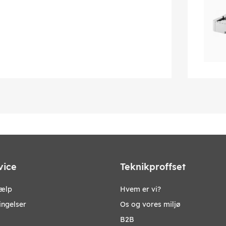
vice
Teknikproffset
jælp
Hvem er vi?
ingelser
Os og vores miljø
B2B