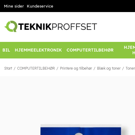
Mine sider
Kundeservice
HJEM
BIL
HJEMMEELEKTRONIK
COMPUTERTILBEHØR
Start
COMPUTERTILBEHØR
Printere og tilbehør
Blæk og toner
Toner