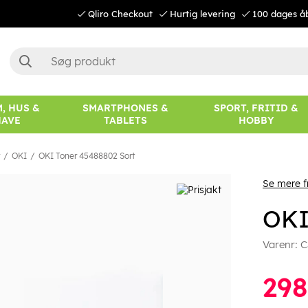
Qliro Checkout
Hurtig levering
100 dages å
, HUS &
SMARTPHONES &
SPORT, FRITID &
HAVE
TABLETS
HOBBY
OKI
OKI Toner 45488802 Sort
Se mere f
OKI
Varenr:
C
29