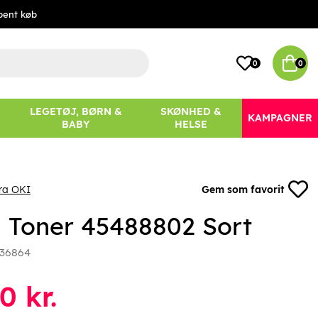
bent køb
0
0
LEGETØJ, BØRN &
SKØNHED &
KAMPAGNER
BABY
HELSE
ra OKI
Gem som favorit
 Toner 45488802 Sort
36864
80
kr.