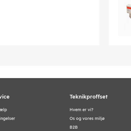
vice
Teknikproffset
jælp
Hvem er vi?
ingelser
Os og vores miljø
B2B