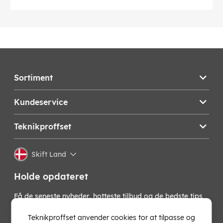
Sortiment
Kundeservice
Teknikproffset
Skift Land
Holde opdateret
Få de seneste nyheder, hotteste tilbud og de bedste tips
fra os direkte i din indbakke. Skriv dig op til vores
nyhedsbrev!
Teknikproffset anvender cookies tor at tilpasse og