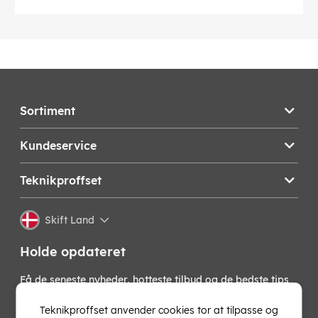
Sortiment
Kundeservice
Teknikproffset
Skift Land
Holde opdateret
Få de seneste nyheder, hotteste tilbud og de bedste tips
fra os direkte i din indbakke. Skriv dig op til vores
nyhedsbrev!
Teknikproffset anvender cookies tor at tilpasse og