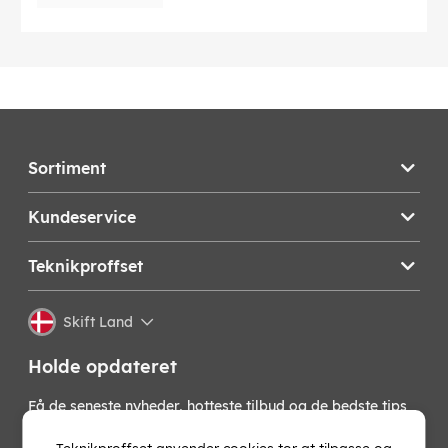
Sortiment
Kundeservice
Teknikproffset
Skift Land
Holde opdateret
Få de seneste nyheder, hotteste tilbud og de bedste tips
fra os direkte i din indbakke. Skriv dig op til vores
nyhedsbrev!