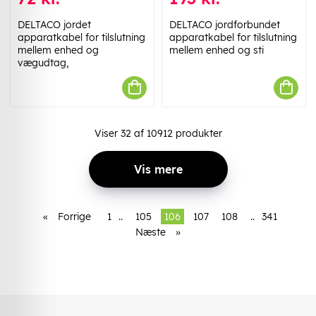
DELTACO jordet
DELTACO jordforbundet
apparatkabel for tilslutning
apparatkabel for tilslutning
mellem enhed og
mellem enhed og sti
vægudtag,
Viser
32
af
10912
produkter
Vis mere
«
Forrige
1
..
105
106
107
108
..
341
Næste
»