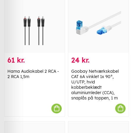
61 kr.
24 kr.
Hama Audiokabel 2 RCA -
Goobay Netværkskabel
2 RCA 1,5m
CAT 6A vinklet 1x 90°,
U/UTP, hvid
kobberbeklædt
aluminiumleder (CCA),
snaplås på toppen, 1 m