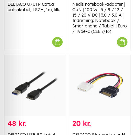
DELTACO U/UTP Cat6a
Nedis notebook-adapter |
patchkabel, LSZH, 1m, lilla
GaN | 100 W | 5 / 9 / 12 /
15 / 20 V DC | 3.0 / 5.0 A |
Indretning: Notebook /
Smartphone / Tablet | Euro
/ Type-C (CEE 7/16)
48 kr.
20 kr.
DELTACO USB 3.0 kabel,
DELTACO Strømadapter til