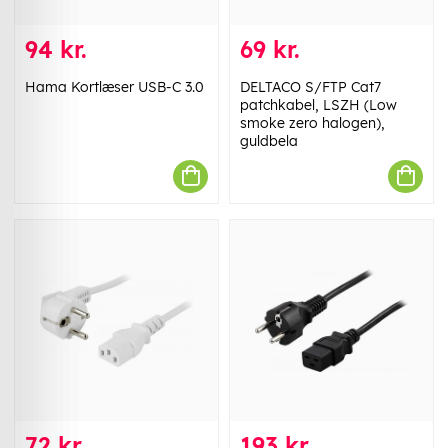
94 kr.
69 kr.
Hama Kortlæser USB-C 3.0
DELTACO S/FTP Cat7
patchkabel, LSZH (Low
smoke zero halogen),
guldbela
72 kr.
193 kr.