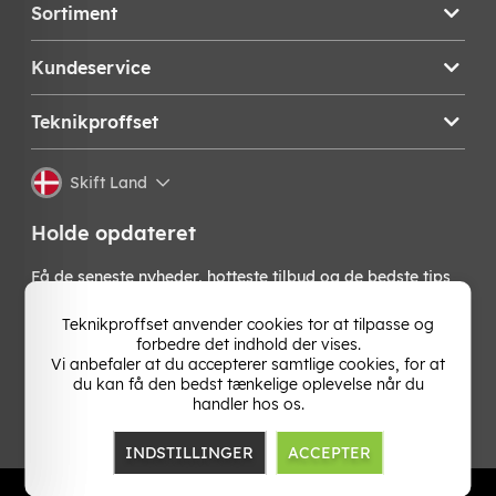
Sortiment
Kundeservice
Teknikproffset
Skift Land
Holde opdateret
Få de seneste nyheder, hotteste tilbud og de bedste tips
fra os direkte i din indbakke. Skriv dig op til vores
nyhedsbrev!
Teknikproffset anvender cookies tor at tilpasse og
forbedre det indhold der vises.
Vi anbefaler at du accepterer samtlige cookies, for at
OK
du kan få den bedst tænkelige oplevelse når du
handler hos os.
INDSTILLINGER
ACCEPTER
TP E-commerce Nordic AB
Org.nr: 559386-1841