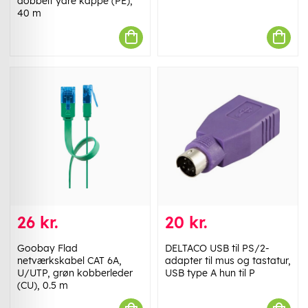
dobbelt ydre kappe (PE),
40 m
26 kr.
20 kr.
Goobay Flad
DELTACO USB til PS/2-
netværkskabel CAT 6A,
adapter til mus og tastatur,
U/UTP, grøn kobberleder
USB type A hun til P
(CU), 0.5 m