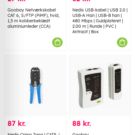
Goobay Netværkskabel
Nedis USB-kabel | USB 2.0 |
CAT 6, S/FTP (PiMF), hvid,
USB-A Han | USB-B han |
1,5 m kobberbeklædt
480 Mbps | Guldplateret |
aluminiumleder (CCA)
2.00 m | Runde | PVC |
Antracit | Box
87 kr.
88 kr.
Nedis Crimp Tang | CAT5 /
Goobay