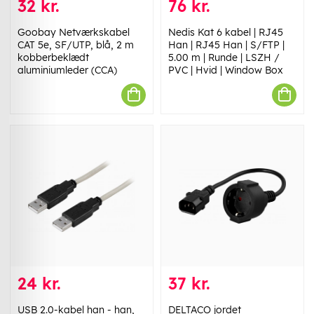
32 kr.
76 kr.
Goobay Netværkskabel
Nedis Kat 6 kabel | RJ45
CAT 5e, SF/UTP, blå, 2 m
Han | RJ45 Han | S/FTP |
kobberbeklædt
5.00 m | Runde | LSZH /
aluminiumleder (CCA)
PVC | Hvid | Window Box
24 kr.
37 kr.
USB 2.0-kabel han - han,
DELTACO jordet