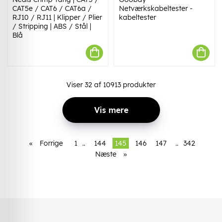
CAT5e / CAT6 / CAT6a /
Netværkskabeltester -
RJ10 / RJ11 | Klipper / Plier
kabeltester
/ Stripping | ABS / Stål |
Blå
Viser
32
af
10913
produkter
Vis mere
«
Forrige
1
..
144
145
146
147
..
342
Næste
»