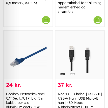
0,5 meter (USB2-6)
apparatkabel for tilslutning
mellem enhed og
strømfors
24 kr.
37 kr.
Goobay Netværkskabel
Nedis USB-kabel | USB 2.0 |
CAT 5e, U/UTP, blå, 5 m
USB-A Han | USB Micro-B
kobberbeklædt
han | 480 Mbps |
aluminiumleder (CCA)
Nikkelplateret | 1.00 m |