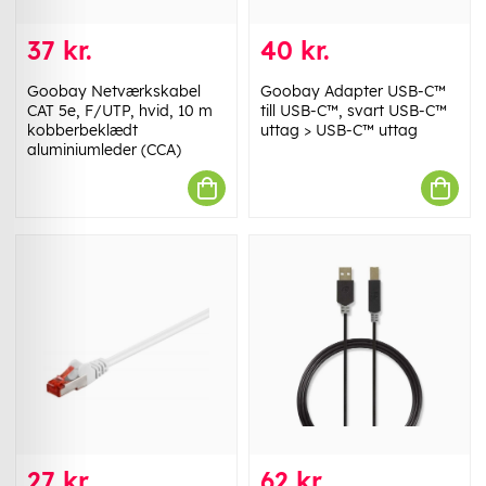
37 kr.
40 kr.
Goobay Netværkskabel
Goobay Adapter USB-C™
CAT 5e, F/UTP, hvid, 10 m
till USB-C™, svart USB-C™
kobberbeklædt
uttag > USB-C™ uttag
aluminiumleder (CCA)
27 kr.
62 kr.