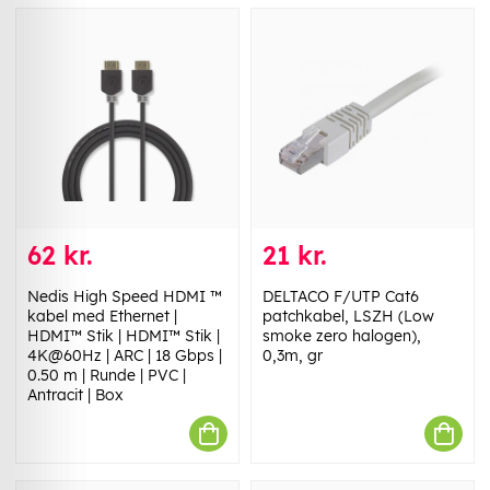
62 kr.
21 kr.
Nedis High Speed ​​HDMI ™
DELTACO F/UTP Cat6
kabel med Ethernet |
patchkabel, LSZH (Low
HDMI™ Stik | HDMI™ Stik |
smoke zero halogen),
4K@60Hz | ARC | 18 Gbps |
0,3m, gr
0.50 m | Runde | PVC |
Antracit | Box