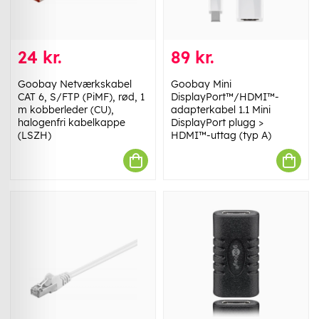
24 kr.
89 kr.
Goobay Netværkskabel
Goobay Mini
CAT 6, S/FTP (PiMF), rød, 1
DisplayPort™/HDMI™-
m kobberleder (CU),
adapterkabel 1.1 Mini
halogenfri kabelkappe
DisplayPort plugg >
(LSZH)
HDMI™-uttag (typ A)