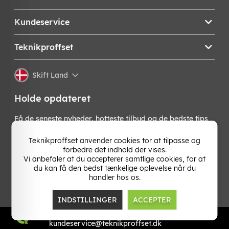
Kundeservice
Teknikproffset
Skift Land
Holde opdateret
Få de seneste nyheder, hotteste tilbud og de bedste tips
fra os direkte i din indbakke. Skriv dig op til vores
nyhedsbrev!
Teknikproffset anvender cookies tor at tilpasse og
forbedre det indhold der vises.
Vi anbefaler at du accepterer samtlige cookies, for at
OK
du kan få den bedst tænkelige oplevelse når du
handler hos os.
INDSTILLINGER
ACCEPTER
TP E-commerce Nordic AB
Org.nr: 559386-1841
kundeservice@teknikproffset.dk