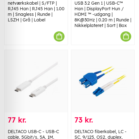
netværkskabel | S/FTP |
USB 3.2 Gen 1 | USB-C™
RJ45 Han | RJ45 Han | 1.00
Han | DisplayPort Hun /
m | Snagless | Runde |
HDMI ™ -udgang |
LSZH | Grå | Label
8K@30Hz | 0.20 m | Runde |
Nikkelplateret | Sort | Box
77 kr.
73 kr.
DELTACO USB-C - USB-C
DELTACO fiberkabel, LC -
cable, 5Gbit/s, 5A, 1M,
SC, 9/125, OS2, duplex,