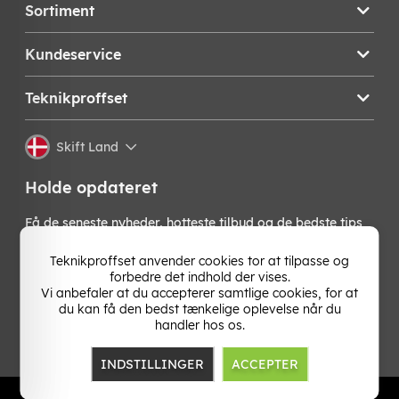
Sortiment
Kundeservice
Teknikproffset
Skift Land
Holde opdateret
Få de seneste nyheder, hotteste tilbud og de bedste tips
fra os direkte i din indbakke. Skriv dig op til vores
nyhedsbrev!
Teknikproffset anvender cookies tor at tilpasse og
forbedre det indhold der vises.
Vi anbefaler at du accepterer samtlige cookies, for at
OK
du kan få den bedst tænkelige oplevelse når du
handler hos os.
INDSTILLINGER
ACCEPTER
TP E-commerce Nordic AB
Org.nr: 559386-1841