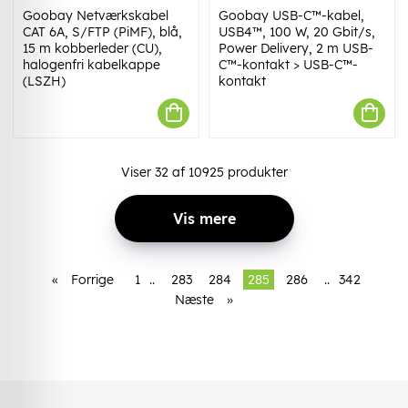
Goobay Netværkskabel
Goobay USB-C™-kabel,
CAT 6A, S/FTP (PiMF), blå,
USB4™, 100 W, 20 Gbit/s,
15 m kobberleder (CU),
Power Delivery, 2 m USB-
halogenfri kabelkappe
C™-kontakt > USB-C™-
(LSZH)
kontakt
Viser
32
af
10925
produkter
Vis mere
«
Forrige
1
..
283
284
285
286
..
342
Næste
»