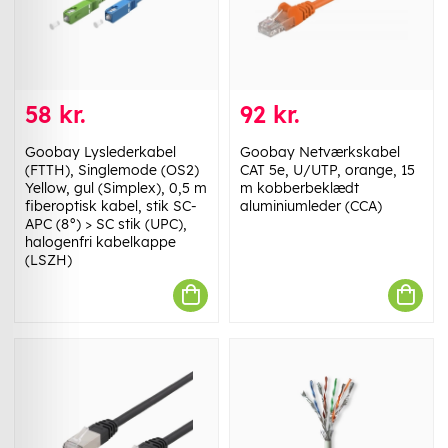
58 kr.
92 kr.
Goobay Lyslederkabel
Goobay Netværkskabel
(FTTH), Singlemode (OS2)
CAT 5e, U/UTP, orange, 15
Yellow, gul (Simplex), 0,5 m
m kobberbeklædt
fiberoptisk kabel, stik SC-
aluminiumleder (CCA)
APC (8°) > SC stik (UPC),
halogenfri kabelkappe
(LSZH)