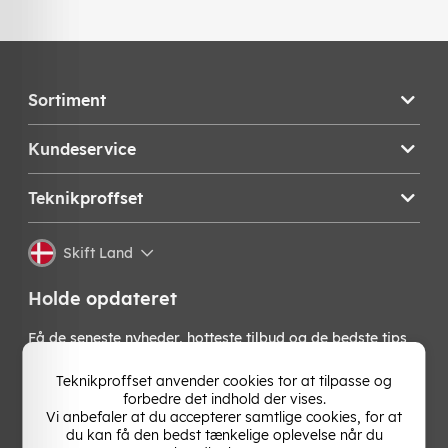
Sortiment
Kundeservice
Teknikproffset
Skift Land
Holde opdateret
Få de seneste nyheder, hotteste tilbud og de bedste tips
fra os direkte i din indbakke. Skriv dig op til vores
nyhedsbrev!
Teknikproffset anvender cookies tor at tilpasse og
forbedre det indhold der vises.
Vi anbefaler at du accepterer samtlige cookies, for at
OK
du kan få den bedst tænkelige oplevelse når du