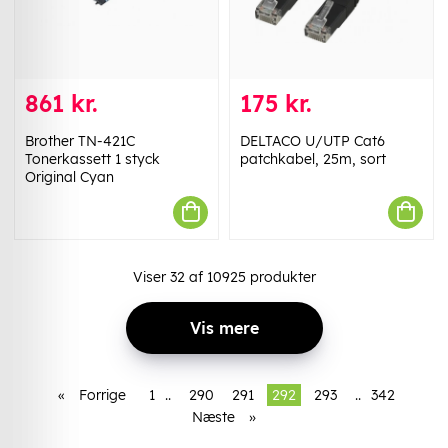
861 kr.
175 kr.
Brother TN-421C
DELTACO U/UTP Cat6
Tonerkassett 1 styck
patchkabel, 25m, sort
Original Cyan
Viser
32
af
10925
produkter
Vis mere
«
Forrige
1
..
290
291
292
293
..
342
Næste
»