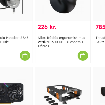
226 kr.
785
edia Headset SB45
Nilox Trådlös ergonomisk mus
Thrus
B Mic
Vertikal 1600 DPI Bluetooth +
FARM
Trådlös