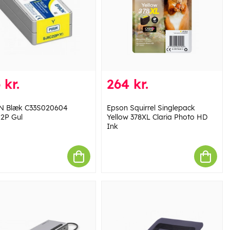
 kr.
264 kr.
N Blæk C33S020604
Epson Squirrel Singlepack
2P Gul
Yellow 378XL Claria Photo HD
Ink