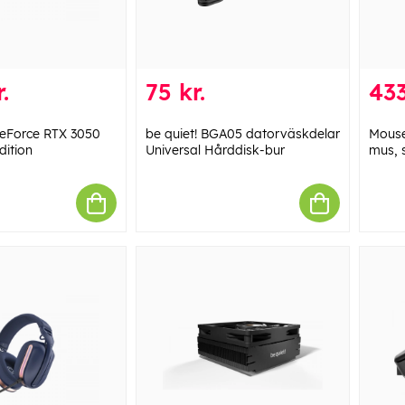
.
75 kr.
433
eForce RTX 3050
be quiet! BGA05 datorväskdelar
Mouse
ition
Universal Hårddisk-bur
mus, 