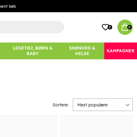
bent køb
0
0
LEGETØJ, BØRN &
SKØNHED &
KAMPAGNER
BABY
HELSE
Sortere:
Mest populære