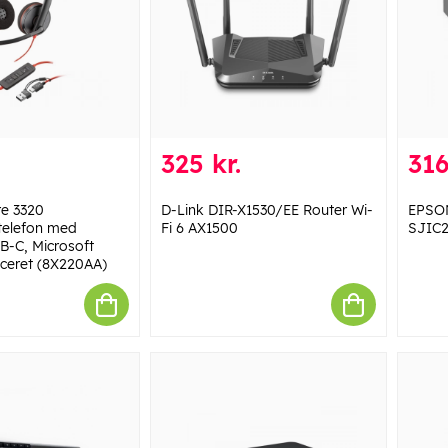
325 kr.
316
re 3320
D-Link DIR-X1530/EE Router Wi-
EPSO
telefon med
Fi 6 AX1500
SJIC2
B-C, Microsoft
iceret (8X220AA)