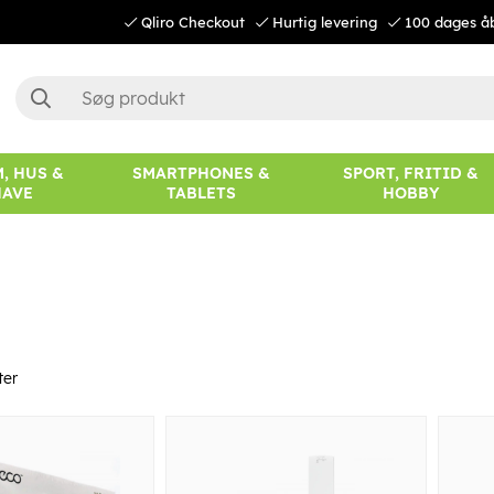
Qliro Checkout
Hurtig levering
100 dages å
, HUS &
SMARTPHONES &
SPORT, FRITID &
HAVE
TABLETS
HOBBY
ter