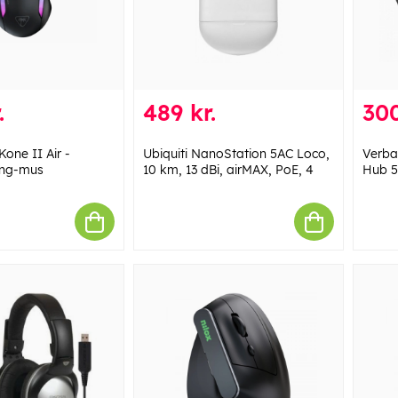
.
489 kr.
300
Kone II Air -
Ubiquiti NanoStation 5AC Loco,
Verba
ing-mus
10 km, 13 dBi, airMAX, PoE, 4
Hub 5