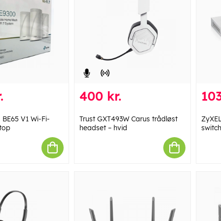
.
400 kr.
103
 BE65 V1 Wi-Fi-
Trust GXT493W Carus trådløst
ZyXEL
top
headset – hvid
switc