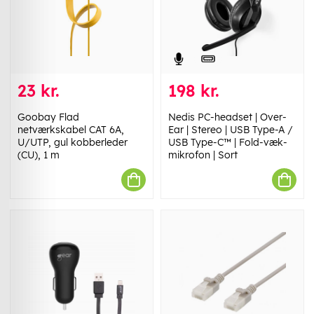
23 kr.
198 kr.
Goobay Flad
Nedis PC-headset | Over-
netværkskabel CAT 6A,
Ear | Stereo | USB Type-A /
U/UTP, gul kobberleder
USB Type-C™ | Fold-væk-
(CU), 1 m
mikrofon | Sort