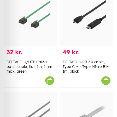
32 kr.
49 kr.
DELTACO U/UTP Cat6a
DELTACO USB 2.0 cable,
patch cable, flat, 1m, 1mm
Type C M - Type MIcro B M,
thick, green
1m, black