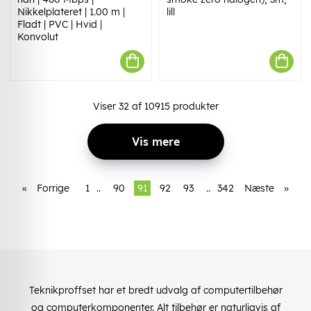
Nikkelplateret | 1.00 m |
lill
Fladt | PVC | Hvid |
Konvolut
Viser
32
af
10915
produkter
Vis mere
«
Forrige
1
..
90
91
92
93
..
342
Næste
»
Teknikproffset har et bredt udvalg af computertilbehør
og computerkomponenter. Alt tilbehør er naturligvis af