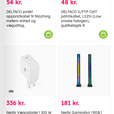
54 kr.
48 kr.
DELTACO jordet
DELTACO S/FTP Cat7
apparatkabel til tilslutning
patchkabel, LSZH (Low
mellem enhed og
smoke halogen),
vægudtag,
guldbelagte R
336 kr.
181 kr.
Nedis Vægoplader | 100 W
Nedis Gaminglys | RGB |