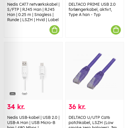
Nedis CAT7 netværkskabel |
DELTACO PRIME USB 2.0
S/FTP | RJ45 Han | RJ45
forlængerkabel, aktivt,
Han | 0.25 m | Snagless |
Type A han - Typ
Runde | LSZH | Hvid | Label
34 kr.
36 kr.
Nedis USB-kabel | USB 2.0 |
DELTACO U/UTP Cat6
USB-A Han | USB Micro-B
patchkabel, LSZH (Low
han | 480 Mbps |
smoke zero halogen), 3m,