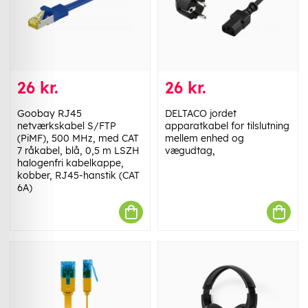
26 kr.
26 kr.
Goobay RJ45
DELTACO jordet
netværkskabel S/FTP
apparatkabel for tilslutning
(PiMF), 500 MHz, med CAT
mellem enhed og
7 råkabel, blå, 0,5 m LSZH
vægudtag,
halogenfri kabelkappe,
kobber, RJ45-hanstik (CAT
6A)