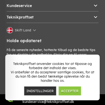
Kundeservice
Teknikproffset
Skift Land
Holde opdateret
Få de seneste nyheder, hotteste tilbud og de bedste tips
fra os direkte i din indbakke. Skriv dig op til vores
nyhedsbrev!
Teknikproffset anvender cookies tor at tilpasse og
forbedre det indhold der vises.
OK
Vi anbefaler at du accepterer samtlige cookies, for at
du kan få den bedst tænkelige oplevelse når du
handler hos os.
INDSTILLINGER
ACCEPTER
TP E-commerce Nordic AB
Org.nr: 559386-1841
kundeservice@teknikproffset.dk