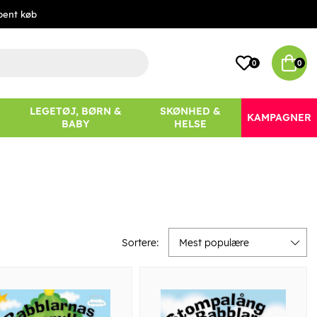
bent køb
0
0
LEGETØJ, BØRN &
SKØNHED &
KAMPAGNER
BABY
HELSE
Sortere:
Mest populære