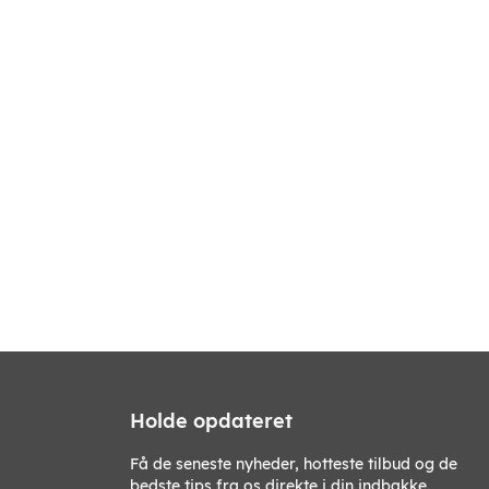
Holde opdateret
Få de seneste nyheder, hotteste tilbud og de
bedste tips fra os direkte i din indbakke.