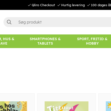
Qliro Checkout
Hurtig levering
100 dages å
, HUS &
SMARTPHONES &
SPORT, FRITID &
HAVE
TABLETS
HOBBY