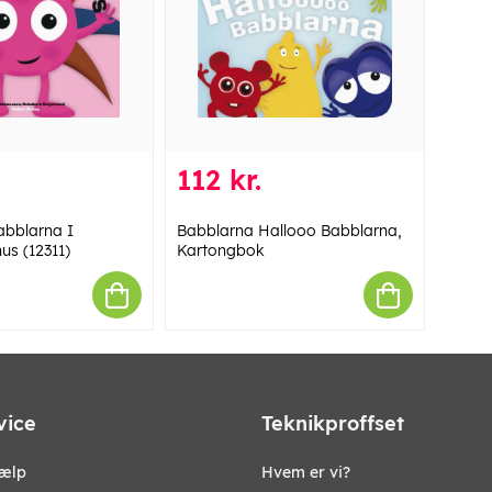
112 kr.
abblarna I
Babblarna Hallooo Babblarna,
us (12311)
Kartongbok
vice
Teknikproffset
jælp
Hvem er vi?