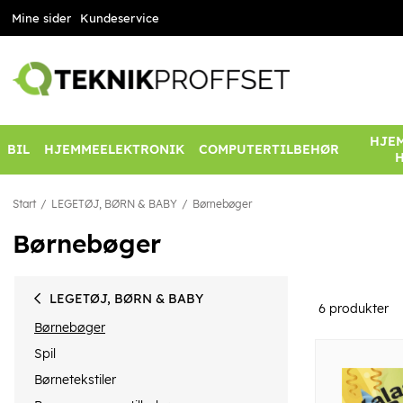
Mine sider
Kundeservice
HJEM
BIL
HJEMMEELEKTRONIK
COMPUTERTILBEHØR
Start
LEGETØJ, BØRN & BABY
Børnebøger
Børnebøger
LEGETØJ, BØRN & BABY
6
produkter
Børnebøger
Spil
Børnetekstiler