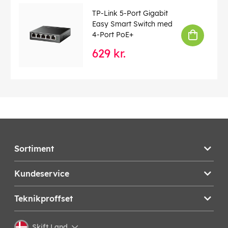
Tapo C500 kamera
TP-Link 5-Port Gigabit
Likströmsadapter (för inomhusbruk)
Easy Smart Switch med
Fästtillbehör
4-Port PoE+
Tätningsmedel
629 kr.
Snabb guide
EAN:
4897098685860
Sortiment
Kundeservice
Teknikproffset
Skift Land