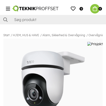
0
0
Start
HJEM, HUS & HAVE
Alarm, Sikkerhed & Overvågning
Overvågning