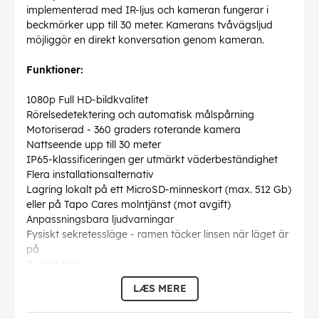
implementerad med IR-ljus och kameran fungerar i
beckmörker upp till 30 meter. Kamerans tvåvägsljud
möjliggör en direkt konversation genom kameran.
Funktioner:
1080p Full HD-bildkvalitet
Rörelsedetektering och automatisk målspårning
Motoriserad - 360 graders roterande kamera
Nattseende upp till 30 meter
IP65-klassificeringen ger utmärkt väderbeständighet
Flera installationsalternativ
Lagring lokalt på ett MicroSD-minneskort (max. 512 Gb)
eller på Tapo Cares molntjänst (mot avgift)
Anpassningsbara ljudvarningar
Fysiskt sekretessläge - ramen täcker linsen när läget är
på
2-vägs ljud
Google Assistant och Amazon Alexa-kompatibel
LÆS MERE
Teknisk information: