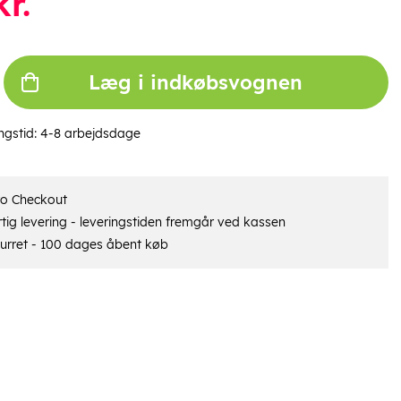
r.
Læg i indkøbsvognen
ngstid:
4-8 arbejdsdage
ro Checkout
tig levering - leveringstiden fremgår ved kassen
urret - 100 dages åbent køb