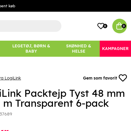
bent køb
0
0
LEGETØJ, BØRN &
SKØNHED &
KAMPAGNER
BABY
HELSE
ra LogiLink
Gem som favorit
iLink Packtejp Tyst 48 mm
6 m Transparent 6-pack
37689