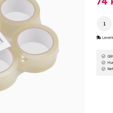
74
k
Leveri
Qli
Hur
Ret