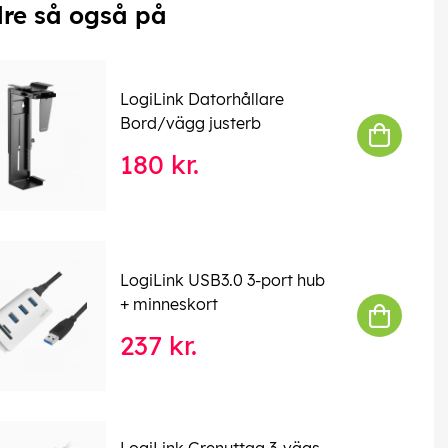
re så også på
LogiLink Datorhållare
Bord/vägg justerb
180 kr.
LogiLink USB3.0 3-port hub
+ minneskort
237 kr.
LogiLink Grenuttag 3-vägs