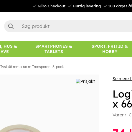
Qliro Checkout
Hurtig levering
100 dages å
, HUS &
SMARTPHONES &
SPORT, FRITID &
HAVE
TABLETS
HOBBY
 Tyst 48 mm x 66 m Transparent 6-pack
Se mere f
Log
x 6
Varenr:
C