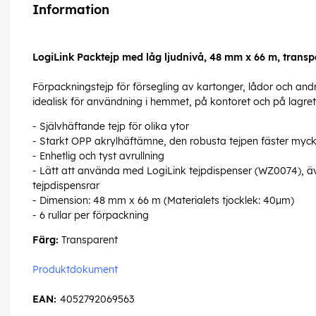
Information
LogiLink Packtejp med låg ljudnivå, 48 mm x 66 m, trans
Förpackningstejp för försegling av kartonger, lådor och andr
idealisk för användning i hemmet, på kontoret och på lagret
- Självhäftande tejp för olika ytor
- Starkt OPP akrylhäftämne, den robusta tejpen fäster myck
- Enhetlig och tyst avrullning
- Lätt att använda med LogiLink tejpdispenser (WZ0074), äv
tejpdispensrar
- Dimension: 48 mm x 66 m (Materialets tjocklek: 40µm)
- 6 rullar per förpackning
Färg:
Transparent
Produktdokument
EAN:
4052792069563