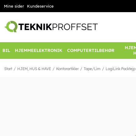
Mine sider
Kundeservice
HJEM
BIL
HJEMMEELEKTRONIK
COMPUTERTILBEHØR
Start
HJEM, HUS & HAVE
Kontorartikler
Tape/Lim
LogiLink Packtejp