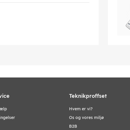
vice
Teknikproffset
jælp
Hvem er vi?
ingelser
Os og vores miljø
B2B