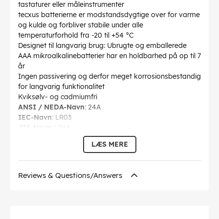
tastaturer eller måleinstrumenter
tecxus batterierne er modstandsdygtige over for varme
og kulde og forbliver stabile under alle
temperaturforhold fra -20 til +54 °C
Designet til langvarig brug: Ubrugte og emballerede
AAA mikroalkalinebatterier har en holdbarhed på op til 7
år
Ingen passivering og derfor meget korrosionsbestandig
for langvarig funktionalitet
Kviksølv- og cadmiumfri
ANSI / NEDA-Navn
: 24A
IEC-Navn
: LR03
JIS-Navn
: UM4
max. kapacitet
: 1.3 Ah
LÆS MERE
maksimal kapacitet
: 1250 mAh
Byggeri størrelse
: AAA (Micro)
Opbevaring evne
: 7 års
Reviews & Questions/Answers
Spænding
: 1.5 V
Markeringer
: CE, BattVO
Diameter
: 10.5 mm
Højde
: 44.5 mm