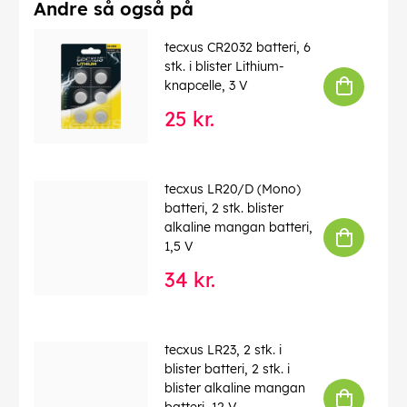
Driftstemperatur op til
: 50 °C
Andre så også på
Driftstemperatur fra
: -20 °C
Vægt
: 11.2 g
tecxus CR2032 batteri, 6
genopladelige
: nej
stk. i blister Lithium-
knapcelle, 3 V
EAN:
4250145110287
25 kr.
tecxus LR20/D (Mono)
batteri, 2 stk. blister
alkaline mangan batteri,
1,5 V
34 kr.
tecxus LR23, 2 stk. i
blister batteri, 2 stk. i
blister alkaline mangan