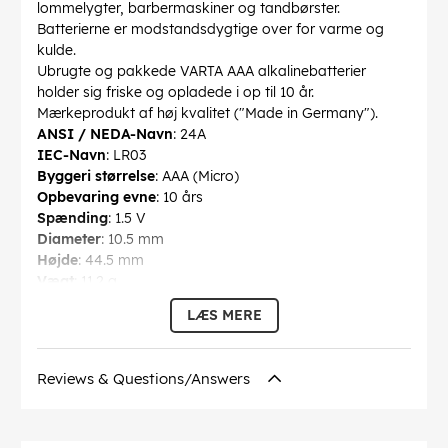
lommelygter, barbermaskiner og tandbørster.
Batterierne er modstandsdygtige over for varme og
kulde.
Ubrugte og pakkede VARTA AAA alkalinebatterier
holder sig friske og opladede i op til 10 år.
Mærkeprodukt af høj kvalitet ("Made in Germany").
ANSI / NEDA-Navn
: 24A
IEC-Navn
: LR03
Byggeri størrelse
: AAA (Micro)
Opbevaring evne
: 10 års
Spænding
: 1.5 V
Diameter
: 10.5 mm
Højde
: 44.5 mm
Vægt
: 11.2 g
genopladelige
: nej
LÆS MERE
Teknologi
: alkaline mangan batteri
Forbrug enhed
: 12 stk. æske
Reviews & Questions/Answers
EAN:
4008496129850