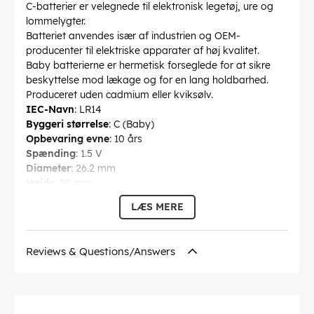
C-batterier er velegnede til elektronisk legetøj, ure og
lommelygter.
Batteriet anvendes især af industrien og OEM-
producenter til elektriske apparater af høj kvalitet.
Baby batterierne er hermetisk forseglede for at sikre
beskyttelse mod lækage og for en lang holdbarhed.
Produceret uden cadmium eller kviksølv.
IEC-Navn
: LR14
Byggeri størrelse
: C (Baby)
Opbevaring evne
: 10 års
Spænding
: 1.5 V
Diameter
: 26.2 mm
Højde
: 50 mm
genopladelige
: nej
LÆS MERE
Udførende
: Nippel-top
Teknologi
: alkaline mangan batteri
Forbrug enhed
: 20 stk. æske
Reviews & Questions/Answers
EAN:
4008496356515