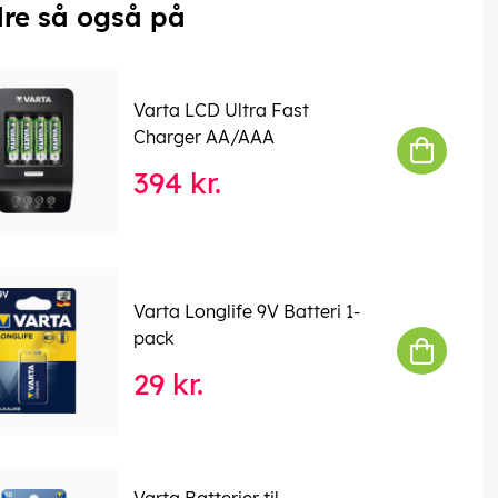
re så også på
Varta LCD Ultra Fast
Charger AA/AAA
394 kr.
Varta Longlife 9V Batteri 1-
pack
29 kr.
Varta Batterier til