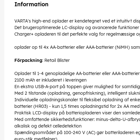
Information
VARTA's high-end oplader er kendetegnet ved et intuitivt d
Det brugeroptimerede LC-display og avancerede funktioner 
Charger+ opladeren til det perfekte valg for regelmæssige 
oplader op til 4x AA-batterier eller AAA-batterier (NiMH) sam
Förpackning
: Retail Blister
Oplader til 1-4 genopladelige AA-batterier eller AAA-batteri
2100 mAh er inkluderet i leveringen
En ekstra USB-A-port på toppen giver mulighed for samtidi
Med 2 tilstande (opladning, genopfriskning), intelligent sl
Individuelle opladningskanaler til fleksibel opladning af enke
batterier (HR03) - kun 1,5 times opladningstid for 2x AA m
Praktisk LCD-display på batteriopladeren viser den samlede
Med omfattende sikkerhedsfunktioner: minus-delta-U-afbryde
alkalisk og defekt celledetektion
Spændingsområdet på 100-240 V (AC) gør batteriladeren egn
euro-stik medfølger)