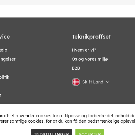
vice
Teknikproffset
jælp
Hvem er vi?
ingelser
Os og vores miljø
B2B
litik
Skift Land
t
roffset anvender cookies tor at tilpasse og forbedre det indhold de
terer samtlige cookies, for at du kan få den bedst tænkelige oplevel
INDSTILLINGER
ACCEPTER