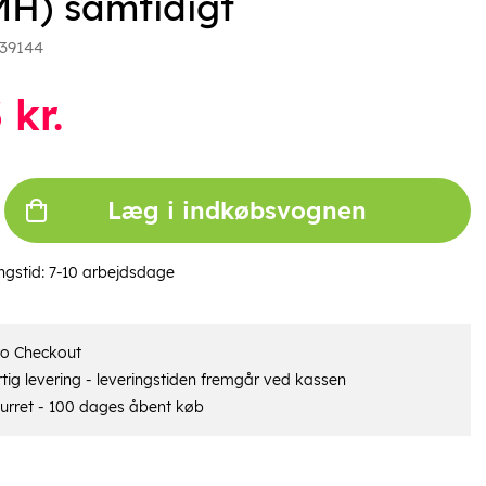
MH) samtidigt
39144
3
kr.
Læg i indkøbsvognen
ngstid:
7-10 arbejdsdage
ro Checkout
tig levering - leveringstiden fremgår ved kassen
urret - 100 dages åbent køb