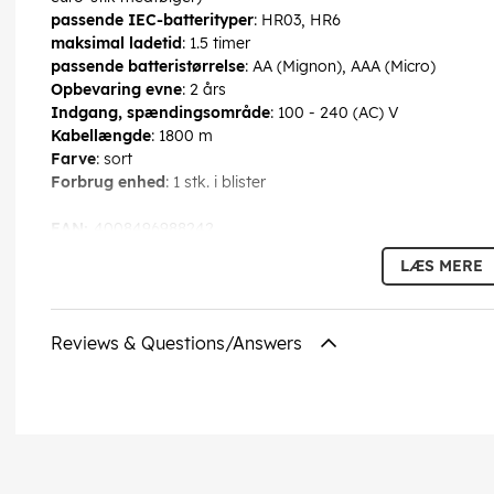
passende IEC-batterityper
: HR03, HR6
maksimal ladetid
: 1.5 timer
passende batteristørrelse
: AA (Mignon), AAA (Micro)
Opbevaring evne
: 2 års
Indgang, spændingsområde
: 100 - 240 (AC) V
Kabellængde
: 1800 m
Farve
: sort
Forbrug enhed
: 1 stk. i blister
EAN:
4008496988242
LÆS MERE
Reviews & Questions/Answers