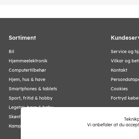
Sortiment
Kundeser
bil
Service og h
hjemmeelektronik
Vilkar og bet
computertilbehør
Kontakt
hjem, hus & have
Persondatapo
smartphones & tablets
Cookies
sport, fritid & hobby
Fortryd købe
legetøj, børn & baby
Mine sider
skønhed & helse
Teknikp
Vi anbefaler at du accep
kampagner