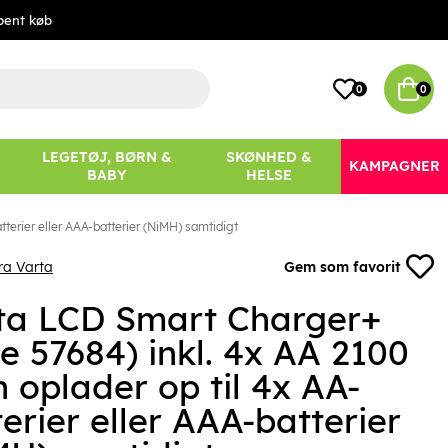
bent køb
0
0
LEGETØJ, BØRN &
SKØNHED &
KAMPAGNER
BABY
HELSE
terier eller AAA-batterier (NiMH) samtidigt
ra Varta
Gem som favorit
ta LCD Smart Charger+
e 57684) inkl. 4x AA 2100
 oplader op til 4x AA-
erier eller AAA-batterier