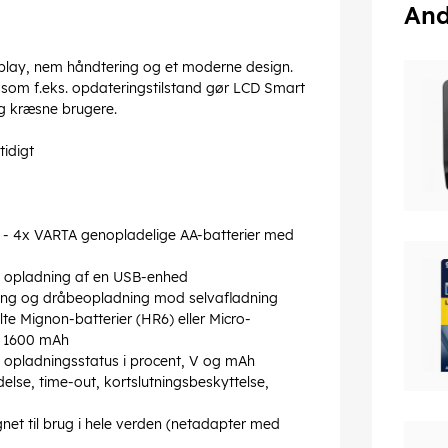
And
isplay, nem håndtering og et moderne design.
som f.eks. opdateringstilstand gør LCD Smart
og kræsne brugere.
tidigt
er - 4x VARTA genopladelige AA-batterier med
g opladning af en USB-enhed
ukning og dråbeopladning mod selvafladning
lte Mignon-batterier (HR6) eller Micro-
ed 1600 mAh
 opladningsstatus i procent, V og mAh
lse, time-out, kortslutningsbeskyttelse,
et til brug i hele verden (netadapter med