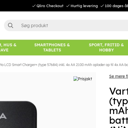
Qliro Checkout
Hurtig levering
100 dages å
, HUS &
SMARTPHONES &
SPORT, FRITID &
HAVE
TABLETS
HOBBY
ta LCD Smart Charger+ (type 57684) inkl. 4x AA 2100 mAh oplader op til 4x AA-bat
Se mere f
Var
(typ
mAh
batt