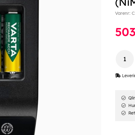
(Ni
Varenr:
C
50
Leveri
Qli
Hur
Ret