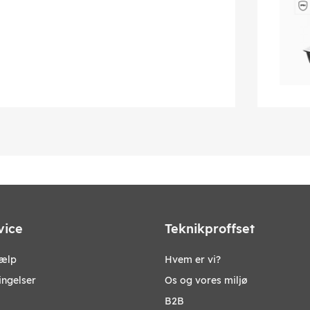
vice
Teknikproffset
jælp
Hvem er vi?
ingelser
Os og vores miljø
B2B