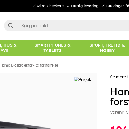
Qliro Checkout
Hurtig levering
100 dages å
, HUS &
SMARTPHONES &
SPORT, FRITID &
HAVE
TABLETS
HOBBY
Hama Diasprojektor - 3x forstørrelse
Se mere 
Ham
fors
Varenr:
C