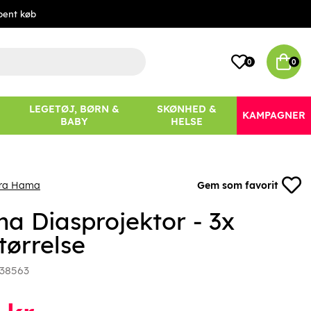
bent køb
0
0
LEGETØJ, BØRN &
SKØNHED &
KAMPAGNER
BABY
HELSE
fra Hama
Gem som favorit
a Diasprojektor - 3x
tørrelse
38563