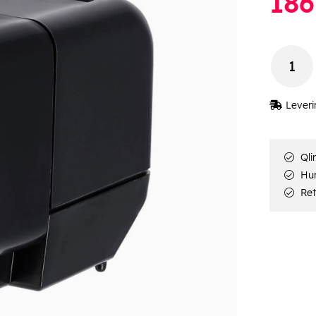
186
Leveri
Qli
Hur
Ret