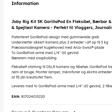
Information
Joby Rig Kit 5K GorillaPod En Fleksibel, Bærbar &
& Spejlløst Kamera - Perfekt til Vloggers, Journal
Patenteret GorillaPod-design med gummierede greb
Understøtter sikkert kamera plus 2 enheder i alt op til 5 kg
Præcisionsdesignet kuglehoved med Arca-Swiss®-plade
To GorillaPod-arme med 1/4"-20 gevind
Bærerem med snapkobling
Fleksibelt stativrig til DSLR kamera og tilbehør. GorillaPod h
nem at bruge. Monter lamper, mikrofoner og ekstra enheder 
at få din kreativitet frem.
Leveres med to GorillaPod-arme med 1/4"-20 gevind, 2 tilb
EAN:
817024015220