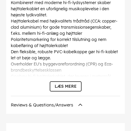
Kombineret med moderne hi-fi-lydsystemer skaber
højttalerkablet en uforlignelig musikoplevelse i den
højeste lydkvalitet.
Højttalerkabel med højkvalitets trådtråd (CCA: copper-
clad aluminium) for gode transmissionsegenskaber,
f.eks. mellem hi-fi-anlæg og højttaler
Polaritetsmarkering for korrekt tilslutning og nem
kabelføring af højttalerkablet
Den fleksible, robuste PVC-kabelkappe gør hi-fi-kablet
let at bøje og lægge.
Overholder EU's byggevareforordning (CPR) og Eca-
brandbeskyttelsesklassen
Goobay hi-fi højttalerkablet, der leveres i metermål,
kan du selv sammensætte det til den pågældende
LÆS MERE
anvendelse.
Kabelkappen diameter
: 5 mm
Inderleder tværsnit
: 4 mm²
Reviews & Questions/Answers
Kabelstruktur
: 2x81 / 0,25mm (5,0 x 10,0mm OD)
Markeringer
: CE
Inder leder materiale
: CCA (kobberbeklædt aluminium)
Farve
: rød, sort