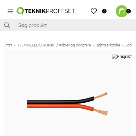
0
0
Start
HJEMMEELEKTRONIK
Kabler og adaptere
Højttalerkabler
Goobay