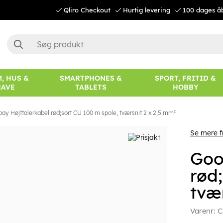
Qliro Checkout
Hurtig levering
100 dages å
, HUS &
SMARTPHONES &
SPORT, FRITID &
HAVE
TABLETS
HOBBY
ay Højttalerkabel rød;sort CU 100 m spole, tværsnit 2 x 2,5 mm²
Se mere 
Goo
rød
tvæ
Varenr:
C