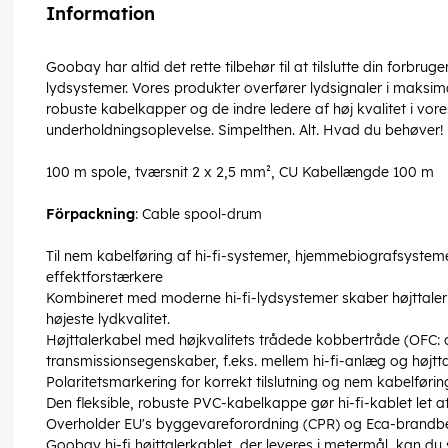
Information
Goobay har altid det rette tilbehør til at tilslutte din forbru
lydsystemer. Vores produkter overfører lydsignaler i maksima
robuste kabelkapper og de indre ledere af høj kvalitet i vores
underholdningsoplevelse. Simpelthen. Alt. Hvad du behøver!
100 m spole, tværsnit 2 x 2,5 mm², CU Kabellængde 100 m
Förpackning
: Cable spool-drum
Til nem kabelføring af hi-fi-systemer, hjemmebiografsystemer
effektforstærkere
Kombineret med moderne hi-fi-lydsystemer skaber højttalerk
højeste lydkvalitet.
Højttalerkabel med højkvalitets trådede kobbertråde (OFC:
transmissionsegenskaber, f.eks. mellem hi-fi-anlæg og højtta
Polaritetsmarkering for korrekt tilslutning og nem kabelførin
Den fleksible, robuste PVC-kabelkappe gør hi-fi-kablet let a
Overholder EU's byggevareforordning (CPR) og Eca-brandbe
Goobay hi-fi højttalerkablet, der leveres i metermål, kan 