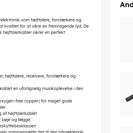
And
gerelektronik som højttalere, forstærkere og
l kvalitet for at sikre en fremragende lyd. De
 højttalerkabler sikrer en perfekt
, højttalere, receivere, forstærkere og
ablet en uforlignelig musikoplevelse i den
 oxygen-free copper) for meget gode
ler
g af højttalerkablet
t bøje og lægge.
skyttelsesklassen
du selv sammensætte det til den pågældende