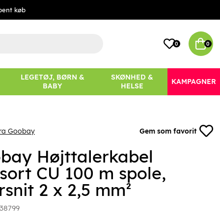
bent køb
0
0
LEGETØJ, BØRN &
SKØNHED &
KAMPAGNER
BABY
HELSE
fra Goobay
Gem som favorit
bay Højttalerkabel
;sort CU 100 m spole,
rsnit 2 x 2,5 mm²
38799