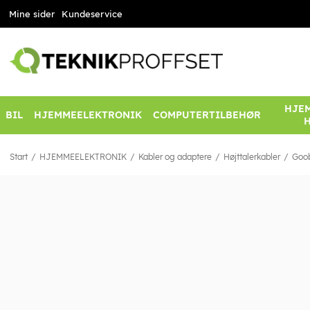
Mine sider
Kundeservice
HJEM
BIL
HJEMMEELEKTRONIK
COMPUTERTILBEHØR
Start
HJEMMEELEKTRONIK
Kabler og adaptere
Højttalerkabler
Goob