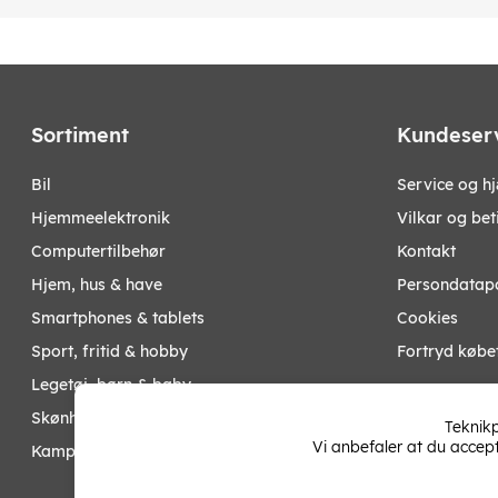
Sortiment
Kundeser
bil
Service og h
hjemmeelektronik
Vilkar og bet
computertilbehør
Kontakt
hjem, hus & have
Persondatapo
smartphones & tablets
Cookies
sport, fritid & hobby
Fortryd købe
legetøj, børn & baby
Mine sider
skønhed & helse
Teknikp
Vi anbefaler at du accep
kampagner