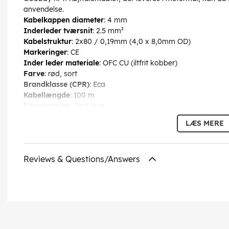
anvendelse.
Kabelkappen diameter
: 4 mm
Inderleder tværsnit
: 2.5 mm²
Kabelstruktur
: 2x80 / 0,19mm (4,0 x 8,0mm OD)
Markeringer
: CE
Inder leder materiale
: OFC CU (iltfrit kobber)
Farve
: rød, sort
Brandklasse (CPR)
: Eca
Kabellængde
: 100 m
Farveversion
: Rød-sort
Forbrug enhed
: 1 stk. spole
LÆS MERE
EAN:
4040849150852
Reviews & Questions/Answers