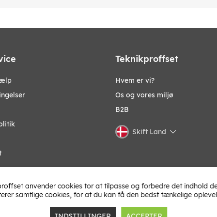
vice
Teknikproffset
jælp
Hvem er vi?
ingelser
Os og vores miljø
B2B
litik
Skift Land
t
roffset anvender cookies tor at tilpasse og forbedre det indhold de
terer samtlige cookies, for at du kan få den bedst tænkelige oplevel
INDSTILLINGER
ACCEPTER