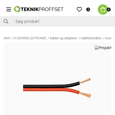
0
0
Start
HJEMMEELEKTRONIK
Kabler og adaptere
Højttalerkabler
Goobay