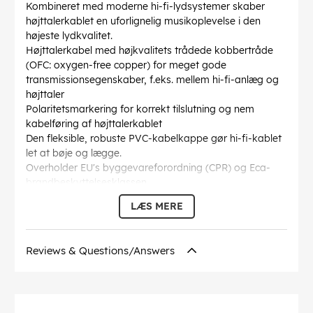
Kombineret med moderne hi-fi-lydsystemer skaber
højttalerkablet en uforlignelig musikoplevelse i den
højeste lydkvalitet.
Højttalerkabel med højkvalitets trådede kobbertråde
(OFC: oxygen-free copper) for meget gode
transmissionsegenskaber, f.eks. mellem hi-fi-anlæg og
højttaler
Polaritetsmarkering for korrekt tilslutning og nem
kabelføring af højttalerkablet
Den fleksible, robuste PVC-kabelkappe gør hi-fi-kablet
let at bøje og lægge.
Overholder EU's byggevareforordning (CPR) og Eca-
brandbeskyttelsesklassen
Goobay hi-fi højttalerkablet, der leveres i metermål,
LÆS MERE
kan du selv sammensætte det til den pågældende
anvendelse.
Kabelkappen diameter
: 3 mm
Reviews & Questions/Answers
Inderleder tværsnit
: 1.5 mm²
Kabelstruktur
: 2x48 / 0,19mm (3,0 x 6,0mm OD)
Markeringer
: CE
Inder leder materiale
: OFC CU (iltfrit kobber)