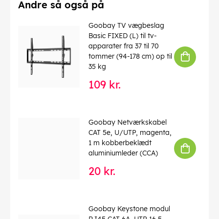
Farve
: rød, sort
Andre så også på
Brandklasse (CPR)
: Eca
Kabellængde
: 50 m
Goobay TV vægbeslag
Farveversion
: Rød-sort
Basic FIXED (L) til tv-
Forbrug enhed
: 1 stk. kabelring
apparater fra 37 til 70
tommer (94-178 cm) op til
EAN:
4040849150814
35 kg
109 kr.
Goobay Netværkskabel
CAT 5e, U/UTP, magenta,
1 m kobberbeklædt
aluminiumleder (CCA)
20 kr.
Goobay Keystone modul