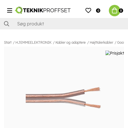
0
0
Start
HJEMMEELEKTRONIK
Kabler og adaptere
Højttalerkabler
Goobay