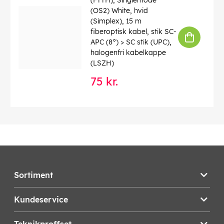
(FTTH), Singlemode
(OS2) White, hvid
(Simplex), 15 m
fiberoptisk kabel, stik SC-
APC (8°) > SC stik (UPC),
halogenfri kabelkappe
(LSZH)
75 kr.
Sortiment
Kundeservice