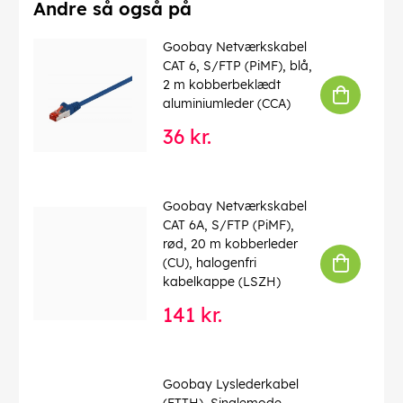
Farve
: transparent
Andre så også på
Brandklasse (CPR)
: Eca
Kabellængde
: 10 m
Goobay Netværkskabel
Farveversion
: Transparent
CAT 6, S/FTP (PiMF), blå,
Forbrug enhed
: 1 stk. kabelring
2 m kobberbeklædt
aluminiumleder (CCA)
EAN:
4040849677199
36 kr.
Goobay Netværkskabel
CAT 6A, S/FTP (PiMF),
rød, 20 m kobberleder
(CU), halogenfri
kabelkappe (LSZH)
141 kr.
Goobay Lyslederkabel