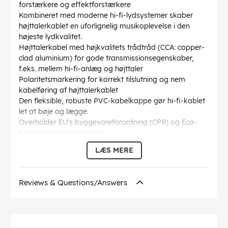
forstærkere og effektforstærkere
Kombineret med moderne hi-fi-lydsystemer skaber
højttalerkablet en uforlignelig musikoplevelse i den
højeste lydkvalitet.
Højttalerkabel med højkvalitets trådtråd (CCA: copper-
clad aluminium) for gode transmissionsegenskaber,
f.eks. mellem hi-fi-anlæg og højttaler
Polaritetsmarkering for korrekt tilslutning og nem
kabelføring af højttalerkablet
Den fleksible, robuste PVC-kabelkappe gør hi-fi-kablet
let at bøje og lægge.
Overholder EU's byggevareforordning (CPR) og Eca-
brandbeskyttelsesklassen
Goobay hi-fi højttalerkablet, der leveres i metermål,
LÆS MERE
kan du selv sammensætte det til den pågældende
anvendelse.
Kabelkappen diameter
: 2.5 mm
Reviews & Questions/Answers
Inderleder tværsnit
: 0.75 mm²
Kabelstruktur
: 2x24 / 0,20mm (2,5 x 5,0mm OD)
Markeringer
: CE
Inder leder materiale
: CCA (kobberbeklædt aluminium)