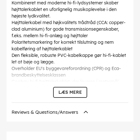
Kombineret med moderne hi-fi-lydsystemer skaber
højttalerkablet en uforlignelig musikoplevelse i den
højeste lydkvalitet.
Højttalerkabel med højkvalitets trådtråd (CCA: copper-
clad aluminium) for gode transmissionsegenskaber,
f.eks. mellem hi-fi-anlæg og højttaler
Polaritetsmarkering for korrekt tilslutning og nem
kabelføring af højttalerkablet
Den fleksible, robuste PVC-kabelkappe gør hi-fi-kablet
let at bøje og lægge.
Overholder EU's byggevareforordning (CPR) og Eca-
brandbeskyttelsesklassen
Goobay hi-fi højttalerkablet, der leveres i metermål,
kan du selv sammensætte det til den pågældende
LÆS MERE
anvendelse.
Kabelkappen diameter
: 2.5 mm
Inderleder tværsnit
: 0.75 mm²
Reviews & Questions/Answers
Kabelstruktur
: 2x24 / 0,20mm (2,5 x 5,0mm OD)
Markeringer
: CE
Inder leder materiale
: CCA (kobberbeklædt aluminium)
Farve
: hvid