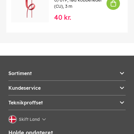
U/UTP, rød kobberleder
(CU), 3 m
40 kr.
Sortiment
Kundeservice
Teknikproffset
Skift Land
Holde opdateret