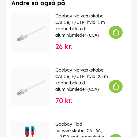
Farveversion
: Hvid
Andre så også på
Brandklasse (CPR)
: Eca
Kabellængde
: 10 m
Goobay Netværkskabel
Forbrug enhed
: 1 stk. kabelring
CAT 5e, F/UTP, hvid, 1 m
kobberbeklædt
EAN:
4040849677441
aluminiumleder (CCA)
26 kr.
Goobay Netværkskabel
CAT 5e, F/UTP, hvid, 25 m
kobberbeklædt
aluminiumleder (CCA)
70 kr.
Goobay Flad
netværkskabel CAT 6A,