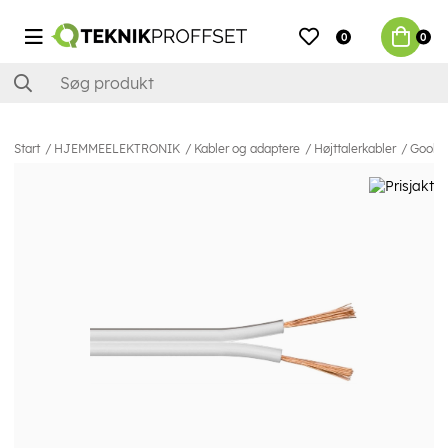
0
0
Start
HJEMMEELEKTRONIK
Kabler og adaptere
Højttalerkabler
Goobay