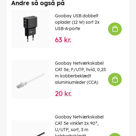
Farve
: hvid
Andre så også på
Forbrug enhed
: 1 stk. kabelring
Brandklasse (CPR)
: Eca
Goobay USB dobbelt
Kabellængde
: 50 m
oplader (12 W) sort 2x
USB-A-porte
EAN:
4040849151088
63 kr.
Goobay Netværkskabel
CAT 5e, F/UTP, hvid, 0,25
m kobberbeklædt
aluminiumleder (CCA)
20 kr.
Goobay Netværkskabel
CAT 5e vinklet 2x 90°,
U/UTP, sort, 3 m