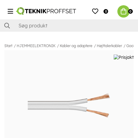
0
0
Start
HJEMMEELEKTRONIK
Kabler og adaptere
Højttalerkabler
Goobay