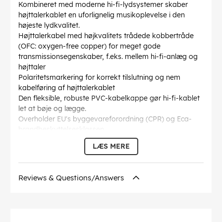
Kombineret med moderne hi-fi-lydsystemer skaber
højttalerkablet en uforlignelig musikoplevelse i den
højeste lydkvalitet.
Højttalerkabel med højkvalitets trådede kobbertråde
(OFC: oxygen-free copper) for meget gode
transmissionsegenskaber, f.eks. mellem hi-fi-anlæg og
højttaler
Polaritetsmarkering for korrekt tilslutning og nem
kabelføring af højttalerkablet
Den fleksible, robuste PVC-kabelkappe gør hi-fi-kablet
let at bøje og lægge.
Overholder EU's byggevareforordning (CPR) og Eca-
brandbeskyttelsesklassen
Goobay hi-fi højttalerkablet, der leveres i metermål,
LÆS MERE
kan du selv sammensætte det til den pågældende
anvendelse.
Kabelkappen diameter
: 4 mm
Reviews & Questions/Answers
Inderleder tværsnit
: 2.5 mm²
Kabelstruktur
: 2x80 / 0,19mm (4,0 x 8,0mm OD)
Markeringer
: CE
Inder leder materiale
: OFC CU (iltfrit kobber)